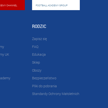
DEMY CHANNEL
FOOTBALL ACADEMY GROUP
RODZIC
Zapisz się
emy
FAQ
emy UK
Edukacja
Sklep
Obozy
cademy
Bezpieczeństwo
Pliki do pobrania
Standardy Ochrony Małoletnich