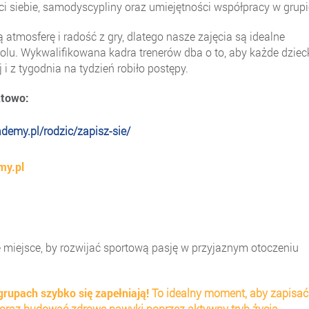
siebie, samodyscypliny oraz umiejętności współpracy w grupi
tmosferę i radość z gry, dlatego nasze zajęcia są idealne
olu. Wykwalifikowana kadra trenerów dba o to, aby każde dziec
 i z tygodnia na tydzień robiło postępy.
ktowo:
ademy.pl/rodzic/zapisz-sie/
my.pl
miejsce, by rozwijać sportową pasję w przyjaznym otoczeniu
grupach szybko się zapełniają!
To idealny moment, aby zapisać
ę oraz budować zdrowe nawyki poprzez aktywny tryb życia.