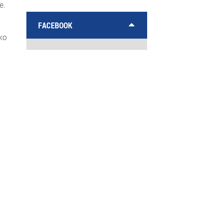
e.
FACEBOOK
ko