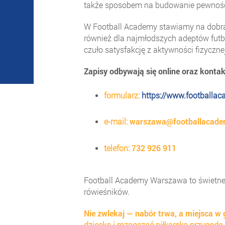
także sposobem na budowanie pewności 
W Football Academy stawiamy na dobrą a
również dla najmłodszych adeptów futb
czuło satysfakcję z aktywności fizycznej
Zapisy odbywają się online oraz konta
formularz:
https://www.footballac
e-mail:
warszawa@footballacade
telefon:
732 926 911
Football Academy Warszawa to świetne 
rówieśników.
Nie zwlekaj — nabór trwa, a miejsca w 
dziecko i rozpocząć piłkarską przygod