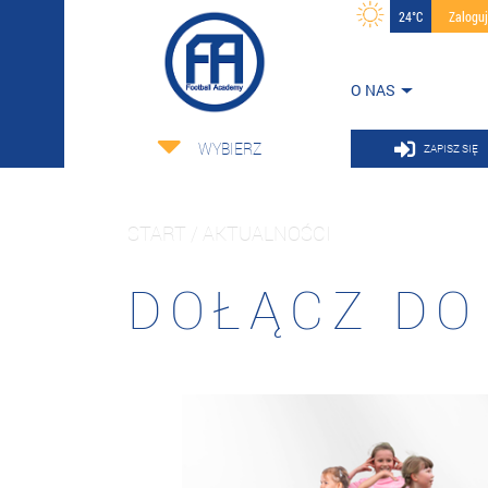
24°C
Zalogu
O NAS
WYBIERZ
ZAPISZ SIĘ
START / AKTUALNOŚCI
DOŁĄCZ DO 