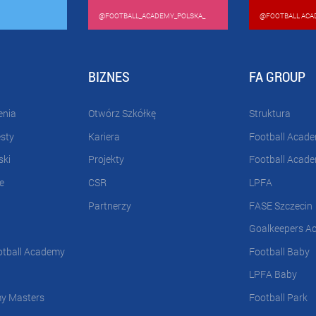
@FOOTBALL_ACADEMY_POLSKA_
@FOOTBALL ACA
BIZNES
FA GROUP
enia
Otwórz Szkółkę
Struktura
esty
Kariera
Football Acad
ski
Projekty
Football Acad
e
CSR
LPFA
Partnerzy
FASE Szczecin
Goalkeepers A
otball Academy
Football Baby
LPFA Baby
my Masters
Football Park