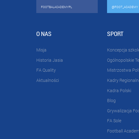
FOOTBALACADEMYPL
@FOOT_ACADEMY
O NAS
SPORT
Misja
Koncepcja szkol
Historia Jasia
Ogólnopolskie T
FA Quality
Mistrzostwa Pol
Aktualności
Kadry Regionaln
Kadra Polski
Blog
Grywalizacja Fo
FA Sole
Football Acade