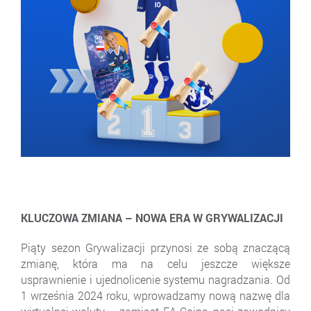
KLUCZOWA ZMIANA – NOWA ERA W GRYWALIZACJI
Piąty sezon Grywalizacji przynosi ze sobą znaczącą
zmianę, która ma na celu jeszcze większe
usprawnienie i ujednolicenie systemu nagradzania. Od
1 września 2024 roku, wprowadzamy nową nazwę dla