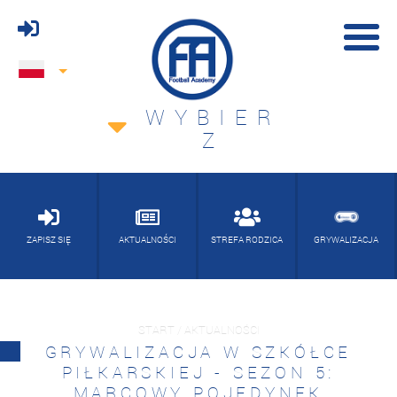
WYBIER
Z
ZAPISZ SIĘ
AKTUALNOŚCI
STREFA RODZICA
GRYWALIZACJA
START / AKTUALNOŚCI
GRYWALIZACJA W SZKÓŁCE
PIŁKARSKIEJ - SEZON 5:
MARCOWY POJEDYNEK