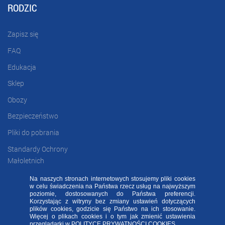
RODZIC
Zapisz się
FAQ
Edukacja
Sklep
Obozy
Bezpieczeństwo
Pliki do pobrania
Standardy Ochrony
Małoletnich
Na naszych stronach internetowych stosujemy pliki cookies
w celu świadczenia na Państwa rzecz usług na najwyższym
poziomie, dostosowanych do Państwa preferencji.
FAQ
RODO FA
Regulamin
Kontakt
Korzystając z witryny bez zmiany ustawień dotyczących
plików cookies, godzicie się Państwo na ich stosowanie.
Deklaracja dostępności
Więcej o plikach cookies i o tym jak zmienić ustawienia
Sprawdź naszą aplikację mobilną FA Group!
przeglądarki w
POLITYCE PRYWATNOŚCI COOKIES