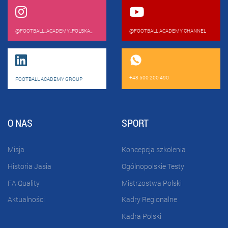
@FOOTBALL_ACADEMY_POLSKA_
@FOOTBALL ACADEMY CHANNEL
+48 500 200 490
FOOTBALL ACADEMY GROUP
O NAS
SPORT
Misja
Koncepcja szkolenia
Historia Jasia
Ogólnopolskie Testy
FA Quality
Mistrzostwa Polski
Aktualności
Kadry Regionalne
Kadra Polski