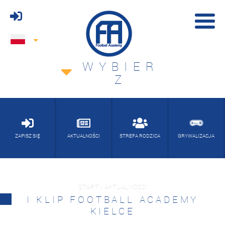
WYBIER
Z
ZAPISZ SIĘ
AKTUALNOŚCI
STREFA RODZICA
GRYWALIZACJA
START / AKTUALNOŚCI
I KLIP FOOTBALL ACADEMY
KIELCE