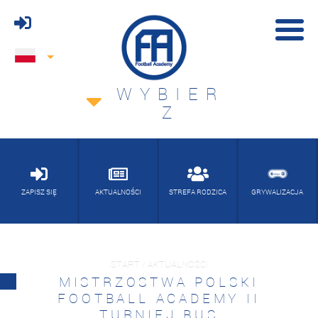
WYBIER
Z
ZAPISZ SIĘ
AKTUALNOŚCI
STREFA RODZICA
GRYWALIZACJA
START / AKTUALNOŚCI
MISTRZOSTWA POLSKI
FOOTBALL ACADEMY II
TURNIEJ BUS