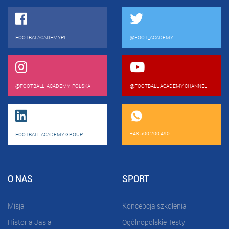
FOOTBALACADEMYPL
@FOOT_ACADEMY
@FOOTBALL_ACADEMY_POLSKA_
@FOOTBALL ACADEMY CHANNEL
+48 500 200 490
FOOTBALL ACADEMY GROUP
O NAS
SPORT
Misja
Koncepcja szkolenia
Historia Jasia
Ogólnopolskie Testy