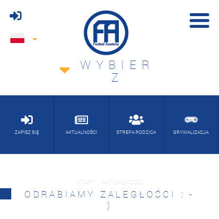
WYBIER
Z
ZAPISZ SIĘ
AKTUALNOŚCI
STREFA RODZICA
GRYWALIZACJA
START / AKTUALNOŚCI
ODRABIAMY ZALEGŁOŚCI : -
)