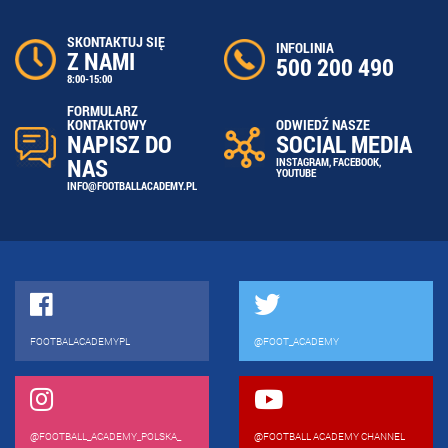
SKONTAKTUJ SIĘ
INFOLINIA
Z NAMI
500 200 490
8:00-15:00
FORMULARZ
ODWIEDŹ NASZE
KONTAKTOWY
SOCIAL MEDIA
NAPISZ DO
NAS
INSTAGRAM
,
FACEBOOK
,
YOUTUBE
INFO@FOOTBALLACADEMY.PL
FOOTBALACADEMYPL
@FOOT_ACADEMY
@FOOTBALL_ACADEMY_POLSKA_
@FOOTBALL ACADEMY CHANNEL