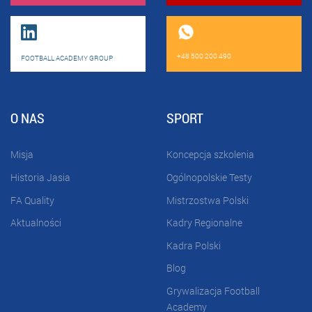
+48 500 200 490
FOOTBALL ACADEMY GROUP
O NAS
SPORT
Misja
Koncepcja szkolenia
Historia Jasia
Ogólnopolskie Testy
FA Quality
Mistrzostwa Polski
Aktualności
Kadry Regionalne
Kadra Polski
Blog
Grywalizacja Football
Academy