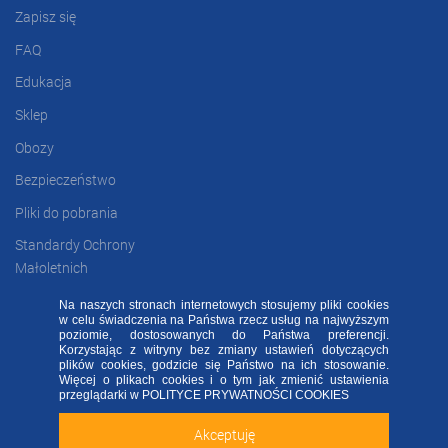
Zapisz się
FAQ
Edukacja
Sklep
Obozy
Bezpieczeństwo
Pliki do pobrania
Standardy Ochrony
Małoletnich
Na naszych stronach internetowych stosujemy pliki cookies
w celu świadczenia na Państwa rzecz usług na najwyższym
poziomie, dostosowanych do Państwa preferencji.
FAQ
RODO FA
Regulamin
Kontakt
Korzystając z witryny bez zmiany ustawień dotyczących
plików cookies, godzicie się Państwo na ich stosowanie.
Deklaracja dostępności
Więcej o plikach cookies i o tym jak zmienić ustawienia
Sprawdź naszą aplikację mobilną FA Group!
przeglądarki w
POLITYCE PRYWATNOŚCI COOKIES
2020 ©
FOOTBALL ACADEMY
| ul. Kowalska 2, 45-588 Opole
Akceptuję
Zainstaluj
Nie teraz
ALL RIGHTS RESERVED - WSZELKIE PRAWA ZASTRZEŻONE