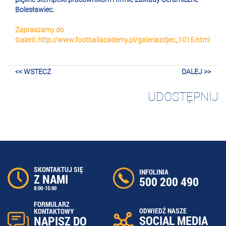
Bolesławiec.
Zapraszamy do
Galerii:
http://www.footballacademy.pl/galeriazdjec_1015.html
<< WSTECZ
DALEJ >>
UDOSTĘPNIJ
SKONTAKTUJ SIĘ
INFOLINIA
Z NAMI
500 200 490
8:00-15:00
FORMULARZ
ODWIEDŹ NASZE
KONTAKTOWY
SOCIAL MEDIA
NAPISZ DO