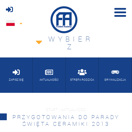
WYBIER
Z
ZAPISZ SIĘ
AKTUALNOŚCI
STREFA RODZICA
GRYWALIZACJA
START / AKTUALNOŚCI
PRZYGOTOWANIA DO PARADY
ŚWIĘTA CERAMIKI 2013