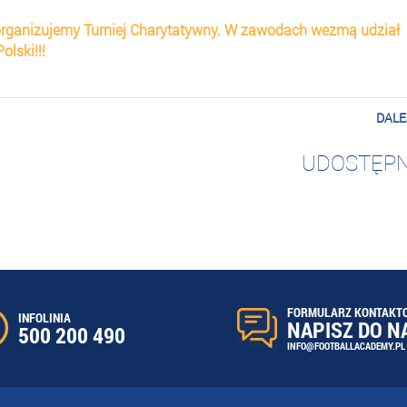
organizujemy Turniej Charytatywny. W zawodach wezmą udział
olski!!!
DALE
UDOSTĘPN
FORMULARZ KONTAKT
INFOLINIA
NAPISZ DO N
500 200 490
INFO@FOOTBALLACADEMY.PL