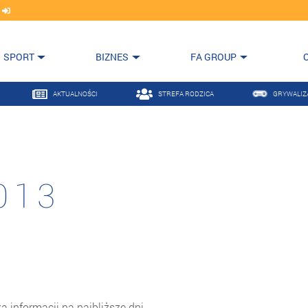
j
SPORT
BIZNES
FA GROUP
AKTUALNOŚCI
STREFA RODZICA
GRYWALIZ
013
 informacji na najbliższe dni.