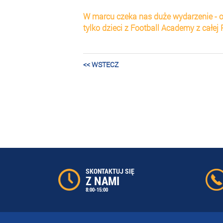
W marcu czeka nas duże wydarzenie - 
tylko dzieci z Football Academy z całej P
<< WSTECZ
SKONTAKTUJ SIĘ
Z NAMI
8:00-15:00