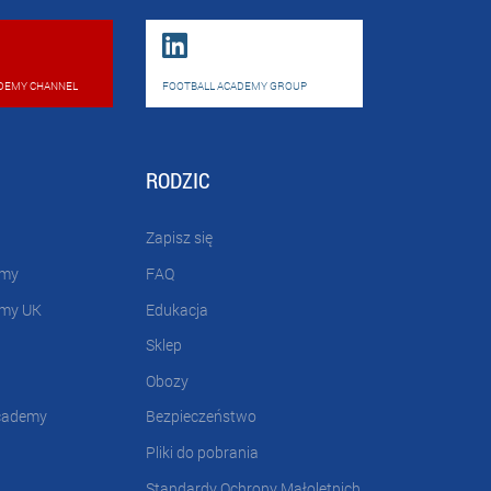
DEMY CHANNEL
FOOTBALL ACADEMY GROUP
RODZIC
Zapisz się
emy
FAQ
emy UK
Edukacja
Sklep
Obozy
cademy
Bezpieczeństwo
Pliki do pobrania
Standardy Ochrony Małoletnich