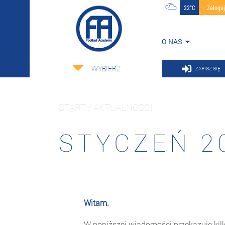
22°C
Zalogu
O NAS
WYBIERZ
ZAPISZ SIĘ
START / AKTUALNOŚCI
STYCZEŃ 2
Witam.
W poniższej wiadomości przekazuję kilka