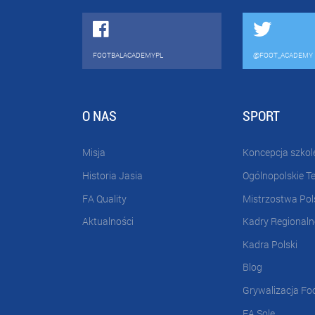
FOOTBALACADEMYPL
@FOOT_ACADEMY
O NAS
SPORT
Misja
Koncepcja szkol
Historia Jasia
Ogólnopolskie T
FA Quality
Mistrzostwa Pol
Aktualności
Kadry Regionaln
Kadra Polski
Blog
Grywalizacja Fo
FA Sole