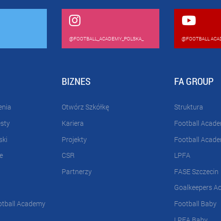
@FOOTBALL_ACADEMY_POLSKA_
@FOOTBALL ACA
BIZNES
FA GROUP
enia
Otwórz Szkółkę
Struktura
esty
Kariera
Football Acad
ski
Projekty
Football Acad
e
CSR
LPFA
Partnerzy
FASE Szczecin
Goalkeepers A
otball Academy
Football Baby
LPFA Baby