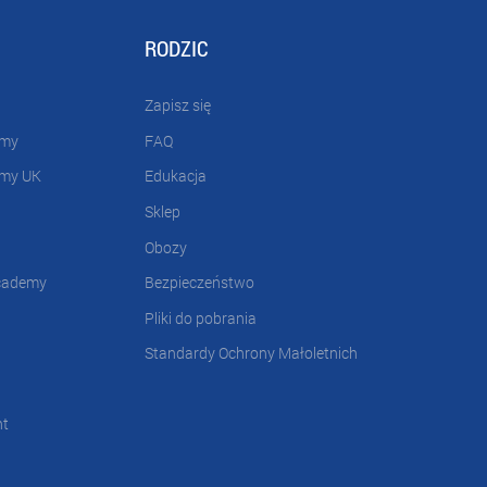
RODZIC
Zapisz się
emy
FAQ
emy UK
Edukacja
Sklep
Obozy
cademy
Bezpieczeństwo
Pliki do pobrania
Standardy Ochrony Małoletnich
nt