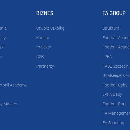
BIZNES
FA GROUP
enia
Otwórz Szkółkę
Struktura
esty
Kariera
Football Acad
ski
Projekty
Football Acad
e
CSR
LPFA
Partnerzy
FASE Szczecin
Goalkeepers A
otball Academy
Football Baby
LPFA Baby
my Masters
Football Park
FA Manageme
FA Scouting