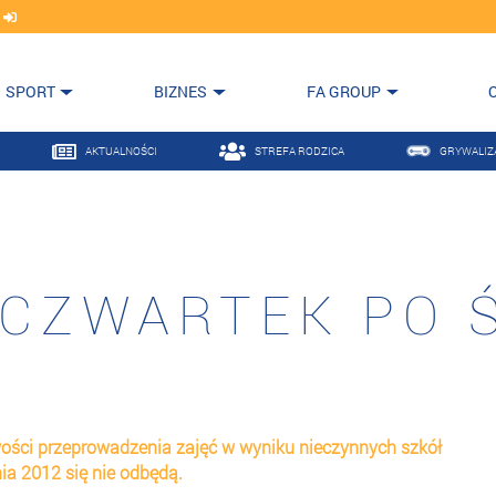
j
SPORT
BIZNES
FA GROUP
AKTUALNOŚCI
STREFA RODZICA
GRYWALIZ
 CZWARTEK PO 
ości przeprowadzenia zajęć w wyniku nieczynnych szkół
nia 2012 się nie odbędą.