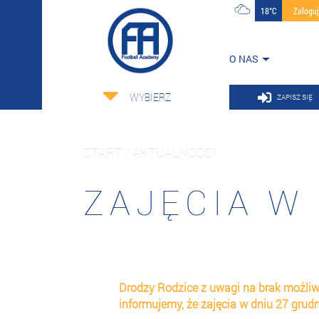
18°C
Zalogu
O NAS
WYBIERZ
ZAPISZ SIĘ
START / AKTUALNOŚCI
ZAJĘCIA W
Drodzy Rodzice z uwagi na brak możliw
informujemy, że zajęcia w dniu 27 grud