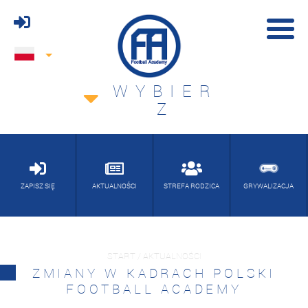
WYBIER
Z
ZAPISZ SIĘ
AKTUALNOŚCI
STREFA RODZICA
GRYWALIZACJA
START / AKTUALNOŚCI
ZMIANY W KADRACH POLSKI
FOOTBALL ACADEMY