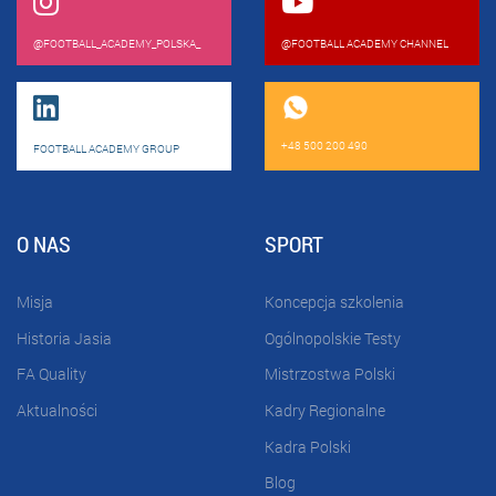
@FOOTBALL_ACADEMY_POLSKA_
@FOOTBALL ACADEMY CHANNEL
+48 500 200 490
FOOTBALL ACADEMY GROUP
O NAS
SPORT
Misja
Koncepcja szkolenia
Historia Jasia
Ogólnopolskie Testy
FA Quality
Mistrzostwa Polski
Aktualności
Kadry Regionalne
Kadra Polski
Blog