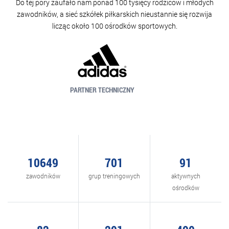
Do tej pory zaufało nam ponad 100 tysięcy rodziców i młodych
zawodników, a sieć szkółek piłkarskich nieustannie się rozwija
licząc około 100 ośrodków sportowych.
PARTNER TECHNICZNY
10754
731
95
zawodników
grup treningowych
aktywnych
ośrodków