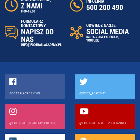
INFOLINIA
Z NAMI
500 200 490
8:00-15:00
FORMULARZ
ODWIEDŹ NASZE
KONTAKTOWY
SOCIAL MEDIA
NAPISZ DO
NAS
INSTAGRAM
,
FACEBOOK
,
YOUTUBE
INFO@FOOTBALLACADEMY.PL
FOOTBALACADEMYPL
@FOOT_ACADEMY
@FOOTBALL_ACADEMY_POLSKA_
@FOOTBALL ACADEMY CHANNEL