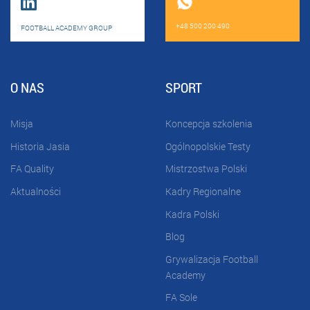
+48 500 200 490
FOOTBALL ACADEMY GROUP
O NAS
SPORT
Misja
Koncepcja szkolenia
Historia Jasia
Ogólnopolskie Testy
FA Quality
Mistrzostwa Polski
Aktualności
Kadry Regionalne
Kadra Polski
Blog
Grywalizacja Football
Academy
FA Sole