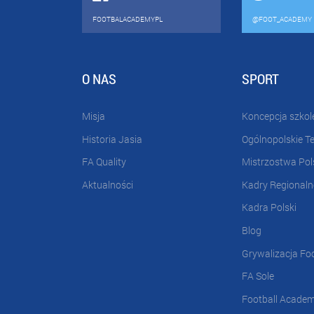
FOOTBALACADEMYPL
@FOOT_ACADEMY
O NAS
SPORT
Misja
Koncepcja szkol
Historia Jasia
Ogólnopolskie T
FA Quality
Mistrzostwa Pol
Aktualności
Kadry Regionaln
Kadra Polski
Blog
Grywalizacja Fo
FA Sole
Football Acade