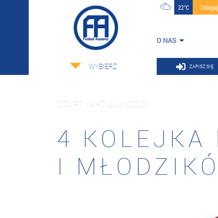
22°C
Zalogu
O NAS
WYBIERZ
ZAPISZ SIĘ
START / AKTUALNOŚCI
4 KOLEJKA
I MŁODZIK