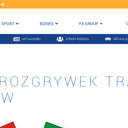
j
SPORT
BIZNES
FA GROUP
AKTUALNOŚCI
STREFA RODZICA
GRYWALIZ
 ROZGRYWEK T
ÓW