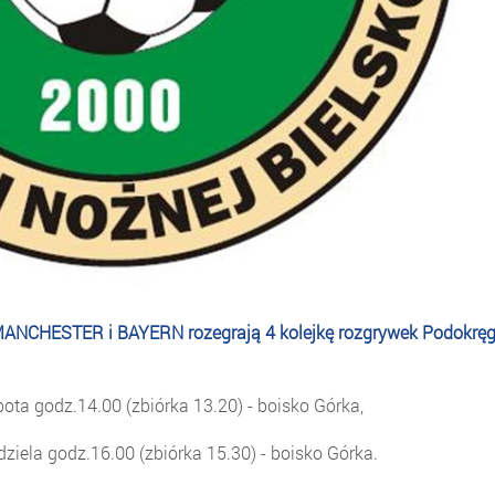
MANCHESTER i BAYERN rozegrają 4 kolejkę rozgrywek Podokrę
a godz.14.00 (zbiórka 13.20) - boisko Górka,
iela godz.16.00 (zbiórka 15.30) - boisko Górka.