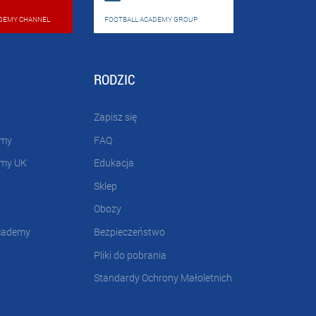
DEMY CHANNEL
FOOTBALL ACADEMY GROUP
RODZIC
Zapisz się
emy
FAQ
emy UK
Edukacja
Sklep
Obozy
cademy
Bezpieczeństwo
Pliki do pobrania
Standardy Ochrony Małoletnich