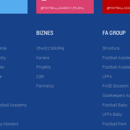
@FOOTBALL_ACADEMY_POLSKA_
@FOOTBALL ACA
BIZNES
FA GROUP
enia
Otwórz Szkółkę
Struktura
esty
Kariera
Football Acad
ski
Projekty
Football Acad
e
CSR
LPFA
Partnerzy
FASE Szczecin
Goalkeepers A
otball Academy
Football Baby
LPFA Baby
my Masters
Football Park