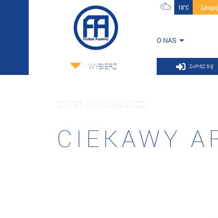
18°C
Zalogu
O NAS
WYBIERZ
ZAPISZ SIĘ
START / AKTUALNOŚCI
CIEKAWY A