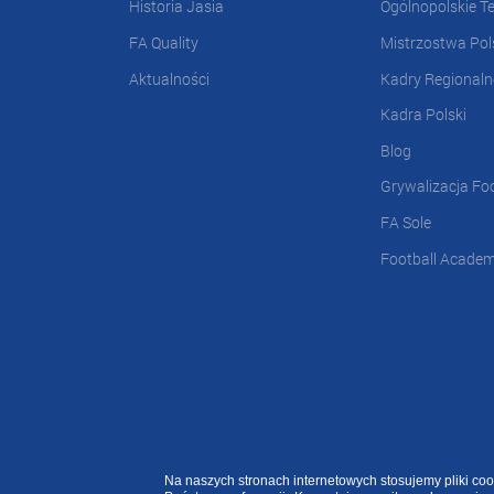
Historia Jasia
Ogólnopolskie T
FA Quality
Mistrzostwa Pol
Aktualności
Kadry Regionaln
Kadra Polski
Blog
Grywalizacja Fo
FA Sole
Football Acade
Na naszych stronach internetowych stosujemy pliki c
2020 ©
FOOTBALL ACADEMY
| ul. Kowalska 2, 45-588 Opole