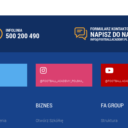
FORMULARZ KONTAKT
INFOLINIA
NAPISZ DO N
500 200 490
INFO@FOOTBALLACADEMY.PL
@FOOTBALL_ACADEMY_POLSKA_
@FOOTBALL ACA
BIZNES
FA GROUP
enia
Otwórz Szkółkę
Struktura