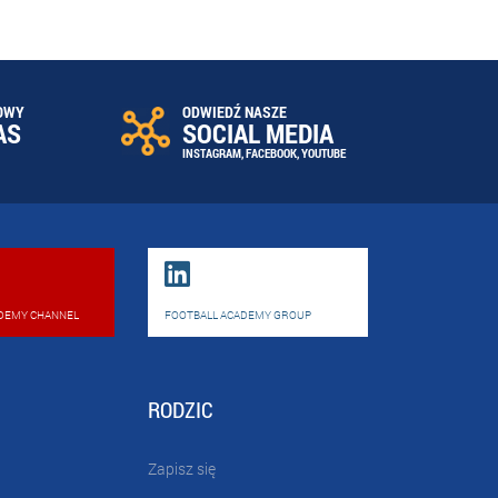
OWY
ODWIEDŹ NASZE
AS
SOCIAL MEDIA
INSTAGRAM
,
FACEBOOK
,
YOUTUBE
DEMY CHANNEL
FOOTBALL ACADEMY GROUP
RODZIC
Zapisz się