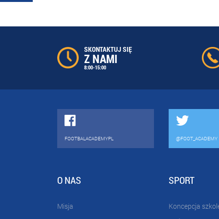
SKONTAKTUJ SIĘ
Z NAMI
8:00-15:00
FOOTBALACADEMYPL
@FOOT_ACADEMY
O NAS
SPORT
Misja
Koncepcja szkol