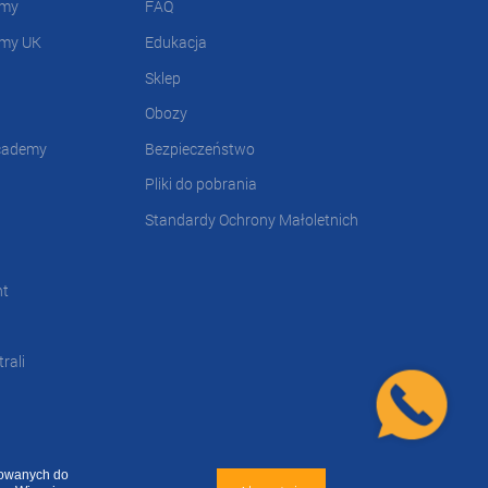
emy
FAQ
emy UK
Edukacja
Sklep
Obozy
cademy
Bezpieczeństwo
Pliki do pobrania
Standardy Ochrony Małoletnich
nt
rali
sowanych do