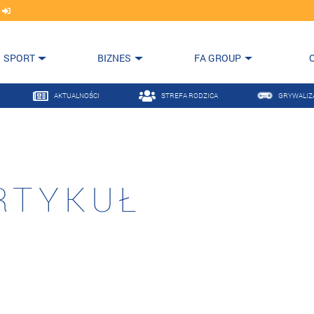
j
SPORT
BIZNES
FA GROUP
AKTUALNOŚCI
STREFA RODZICA
GRYWALIZ
RTYKUŁ