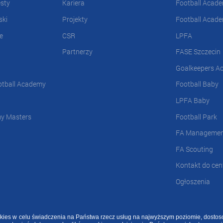
esty
Kariera
Football Acad
ski
Projekty
Football Acad
e
CSR
LPFA
Partnerzy
FASE Szczecin
Goalkeepers A
otball Academy
Football Baby
LPFA Baby
my Masters
Football Park
FA Manageme
FA Scouting
Kontakt do cent
Ogłoszenia
ookies w celu świadczenia na Państwa rzecz usług na najwyższym poziomie, dosto