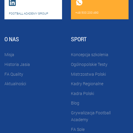
+48 500 200 490
FOOTBALL ACADEMY GROUP
O NAS
SPORT
Misja
Koncepcja szkolenia
Historia Jasia
Ogólnopolskie Testy
FA Quality
Mistrzostwa Polski
Aktualności
Kadry Regionalne
Kadra Polski
Blog
Grywalizacja Football
Academy
FA Sole