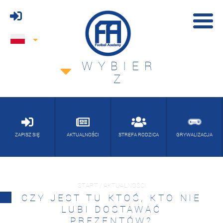
WYBIER
Z
ZAPISZ SIĘ
AKTUALNOŚCI
STREFA RODZICA
GRYWALIZACJA
START / AKTUALNOŚCI
CZY JEST TU KTOŚ, KTO NIE
LUBI DOSTAWAĆ
PREZENTÓW?