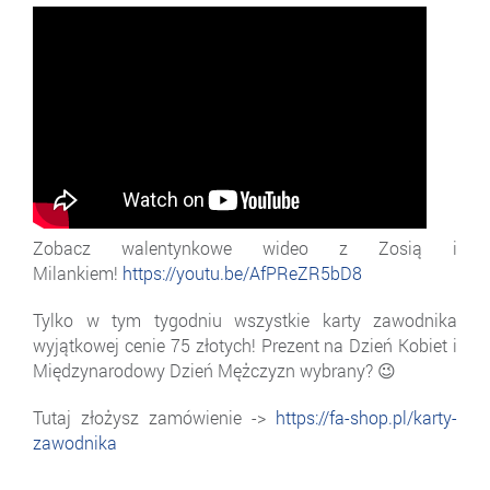
Zobacz walentynkowe wideo z Zosią i
Milankiem!
https://youtu.be/AfPReZR5bD8
Tylko w tym tygodniu wszystkie karty zawodnika
wyjątkowej cenie 75 złotych! Prezent na Dzień Kobiet i
Międzynarodowy Dzień Mężczyzn wybrany? 😉
Tutaj złożysz zamówienie ->
https://fa-shop.pl/karty-
zawodnika