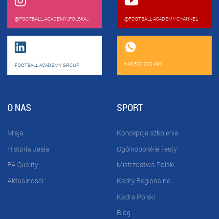
@FOOTBALL_ACADEMY_POLSKA_
@FOOTBALL ACADEMY CHANNEL
+48 500 200 490
FOOTBALL ACADEMY GROUP
O NAS
SPORT
Misja
Koncepcja szkolenia
Historia Jasia
Ogólnopolskie Testy
FA Quality
Mistrzostwa Polski
Aktualności
Kadry Regionalne
Kadra Polski
Blog