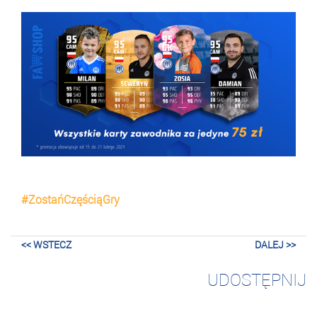
#ZostańCzęściąGry
<< WSTECZ
DALEJ >>
UDOSTĘPNIJ