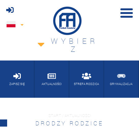
WYBIER
Z
ZAPISZ SIĘ
AKTUALNOŚCI
STREFA RODZICA
GRYWALIZACJA
START / AKTUALNOŚCI
DRODZY RODZICE