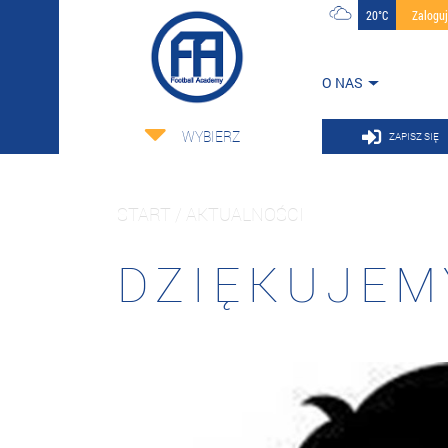
20°C
Zalogu
O NAS
WYBIERZ
ZAPISZ SIĘ
START / AKTUALNOŚCI
DZIĘKUJEM