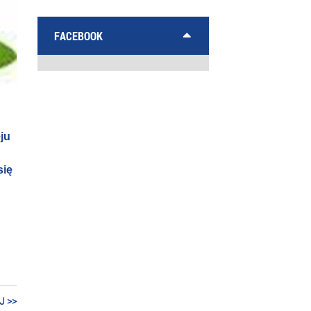
FACEBOOK
ju
się
J >>