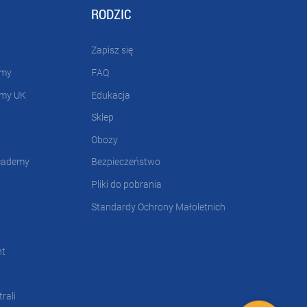
RODZIC
Zapisz się
emy
FAQ
emy UK
Edukacja
Sklep
Obozy
cademy
Bezpieczeństwo
Pliki do pobrania
Standardy Ochrony Małoletnich
nt
rali