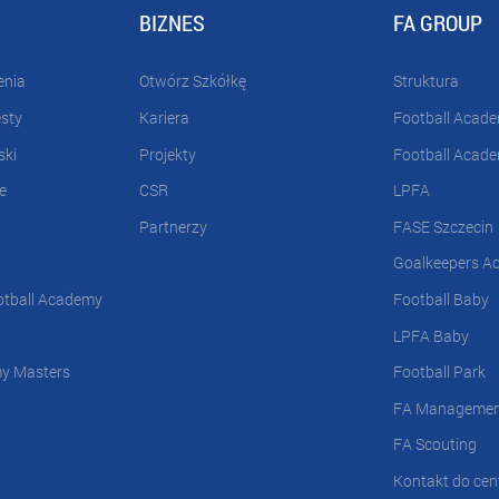
BIZNES
FA GROUP
enia
Otwórz Szkółkę
Struktura
esty
Kariera
Football Acad
ski
Projekty
Football Acad
e
CSR
LPFA
Partnerzy
FASE Szczecin
Goalkeepers A
otball Academy
Football Baby
LPFA Baby
my Masters
Football Park
FA Manageme
FA Scouting
Kontakt do cent