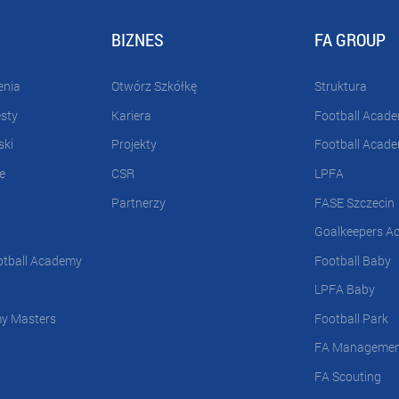
BIZNES
FA GROUP
enia
Otwórz Szkółkę
Struktura
esty
Kariera
Football Acad
ski
Projekty
Football Acad
e
CSR
LPFA
Partnerzy
FASE Szczecin
Goalkeepers A
otball Academy
Football Baby
LPFA Baby
my Masters
Football Park
FA Manageme
FA Scouting