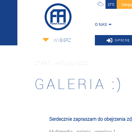
27°C
Zalogu
O NAS
WYBIERZ
ZAPISZ SIĘ
START / AKTUALNOŚCI
GALERIA :)
Serdecznie zapraszam do obejrzenia zd
Multimedia - galeria - wroclaw 1