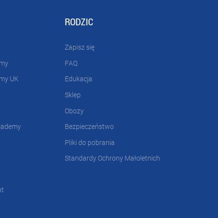
RODZIC
Zapisz się
emy
FAQ
emy UK
Edukacja
Sklep
Obozy
cademy
Bezpieczeństwo
Pliki do pobrania
Standardy Ochrony Małoletnich
nt