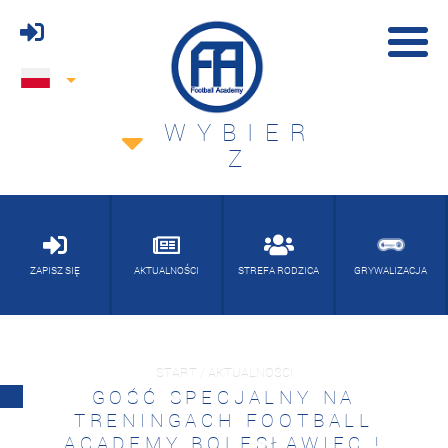
WYBIER
Z
ZAPISZ SIĘ
AKTUALNOŚCI
STREFA RODZICA
GRYWALIZACJA
START / AKTUALNOŚCI
GOŚĆ SPECJALNY NA
TRENINGACH FOOTBALL
ACADEMY BOLESŁAWIEC !