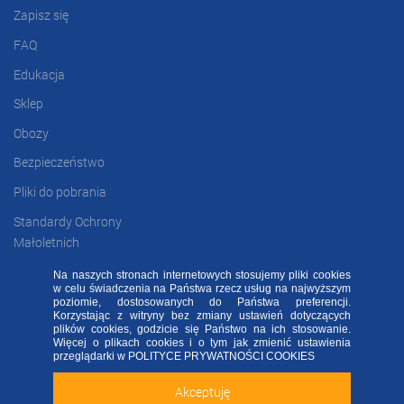
Zapisz się
FAQ
Edukacja
Sklep
Obozy
Bezpieczeństwo
Pliki do pobrania
Standardy Ochrony
Małoletnich
Na naszych stronach internetowych stosujemy pliki cookies
w celu świadczenia na Państwa rzecz usług na najwyższym
poziomie, dostosowanych do Państwa preferencji.
FAQ
RODO FA
Regulamin
Kontakt
Korzystając z witryny bez zmiany ustawień dotyczących
plików cookies, godzicie się Państwo na ich stosowanie.
Deklaracja dostępności
Więcej o plikach cookies i o tym jak zmienić ustawienia
Sprawdź naszą aplikację mobilną FA Group!
przeglądarki w
POLITYCE PRYWATNOŚCI COOKIES
2020 ©
FOOTBALL ACADEMY
| ul. Kowalska 2, 45-588 Opole
Akceptuję
Zainstaluj
Nie teraz
ALL RIGHTS RESERVED - WSZELKIE PRAWA ZASTRZEŻONE