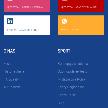
@FOOTBALL_ACADEMY_POLSKA_
@FOOTBALL ACADEMY CHANNEL
+48 500 200 490
FOOTBALL ACADEMY GROUP
O NAS
SPORT
Misja
Koncepcja szkolenia
Historia Jasia
Ogólnopolskie Testy
FA Quality
Mistrzostwa Polski
Aktualności
Kadry Regionalne
Kadra Polski
Blog