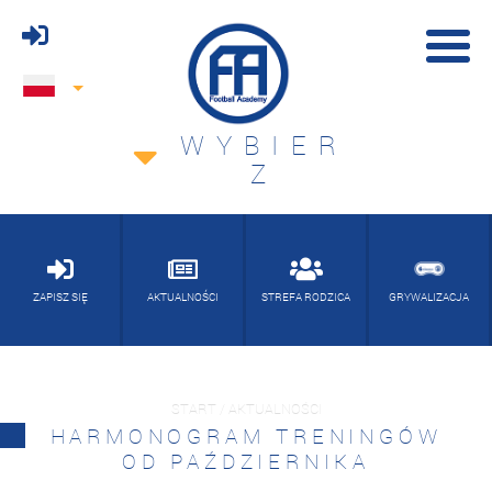
WYBIER
Z
ZAPISZ SIĘ
AKTUALNOŚCI
STREFA RODZICA
GRYWALIZACJA
START / AKTUALNOŚCI
HARMONOGRAM TRENINGÓW
OD PAŹDZIERNIKA