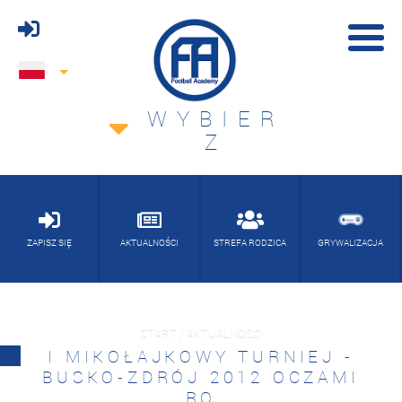
WYBIER
Z
ZAPISZ SIĘ
AKTUALNOŚCI
STREFA RODZICA
GRYWALIZACJA
START / AKTUALNOŚCI
I MIKOŁAJKOWY TURNIEJ -
BUSKO-ZDRÓJ 2012 OCZAMI
RO