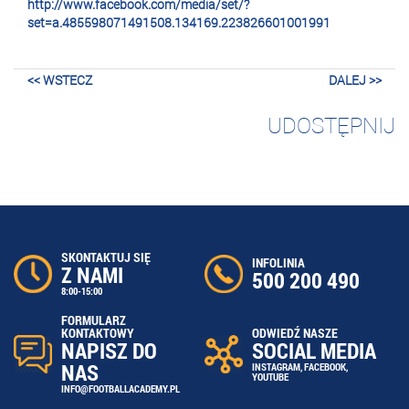
http://www.facebook.com/media/set/?
set=a.485598071491508.134169.223826601001991
<< WSTECZ
DALEJ >>
UDOSTĘPNIJ
SKONTAKTUJ SIĘ
INFOLINIA
Z NAMI
500 200 490
8:00-15:00
FORMULARZ
ODWIEDŹ NASZE
KONTAKTOWY
SOCIAL MEDIA
NAPISZ DO
NAS
INSTAGRAM
,
FACEBOOK
,
YOUTUBE
INFO@FOOTBALLACADEMY.PL