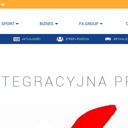
j
SPORT
BIZNES
FA GROUP
AKTUALNOŚCI
STREFA RODZICA
GRYWALIZ
NTEGRACYJNA 