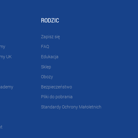
RODZIC
Zapisz się
emy
FAQ
emy UK
Edukacja
Sklep
Obozy
cademy
Bezpieczeństwo
Pliki do pobrania
Standardy Ochrony Małoletnich
nt