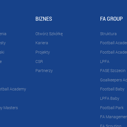
BIZNES
FA GROUP
enia
Otwórz Szkółkę
Struktura
esty
Kariera
Football Acad
ski
Projekty
Football Acad
e
CSR
LPFA
Partnerzy
FASE Szczecin
Goalkeepers A
otball Academy
Football Baby
LPFA Baby
my Masters
Football Park
FA Manageme
FA Scouting