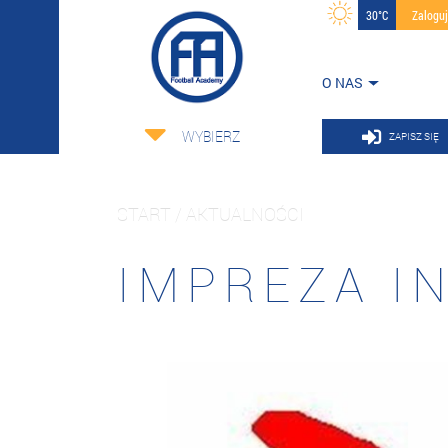
30°C
Zalogu
O NAS
WYBIERZ
ZAPISZ SIĘ
START / AKTUALNOŚCI
IMPREZA I