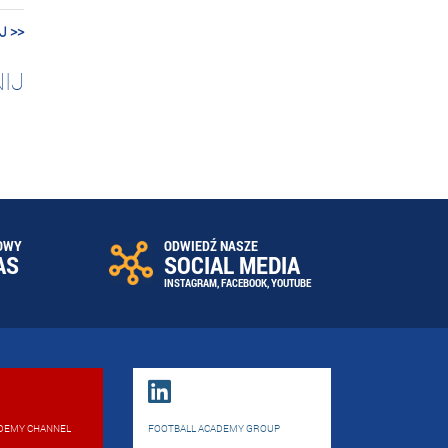
J >>
IJ
OWY
ODWIEDŹ NASZE
AS
SOCIAL MEDIA
INSTAGRAM
,
FACEBOOK
,
YOUTUBE
DEMY CHANNEL
FOOTBALL ACADEMY GROUP