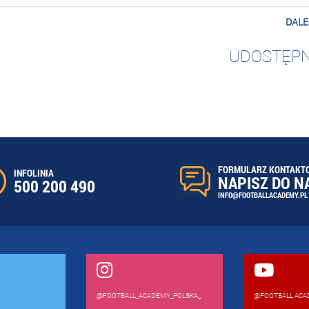
DALE
UDOSTĘPN
FORMULARZ KONTAKT
INFOLINIA
NAPISZ DO N
500 200 490
INFO@FOOTBALLACADEMY.PL
@FOOTBALL_ACADEMY_POLSKA_
@FOOTBALL ACA