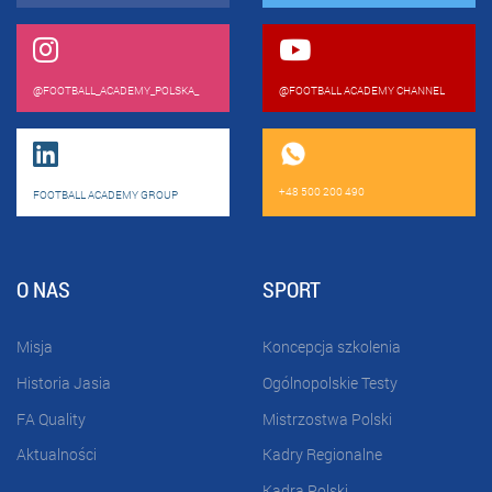
@FOOTBALL_ACADEMY_POLSKA_
@FOOTBALL ACADEMY CHANNEL
+48 500 200 490
FOOTBALL ACADEMY GROUP
O NAS
SPORT
Misja
Koncepcja szkolenia
Historia Jasia
Ogólnopolskie Testy
FA Quality
Mistrzostwa Polski
Aktualności
Kadry Regionalne
Kadra Polski