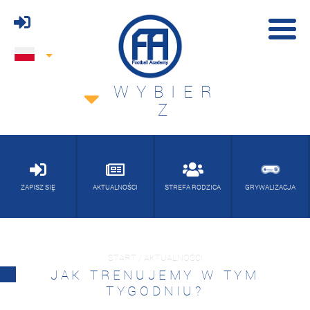
WYBIER
Z
ZAPISZ SIĘ
AKTUALNOŚCI
STREFA RODZICA
GRYWALIZACJA
START / AKTUALNOŚCI
JAK TRENUJEMY W TYM
TYGODNIU?