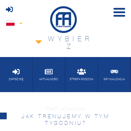
WYBIER
Z
ZAPISZ SIĘ
AKTUALNOŚCI
STREFA RODZICA
GRYWALIZACJA
START / AKTUALNOŚCI
JAK TRENUJEMY W TYM
TYGODNIU?