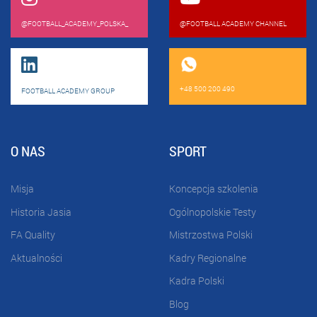
@FOOTBALL_ACADEMY_POLSKA_
@FOOTBALL ACADEMY CHANNEL
+48 500 200 490
FOOTBALL ACADEMY GROUP
O NAS
SPORT
Misja
Koncepcja szkolenia
Historia Jasia
Ogólnopolskie Testy
FA Quality
Mistrzostwa Polski
Aktualności
Kadry Regionalne
Kadra Polski
Blog