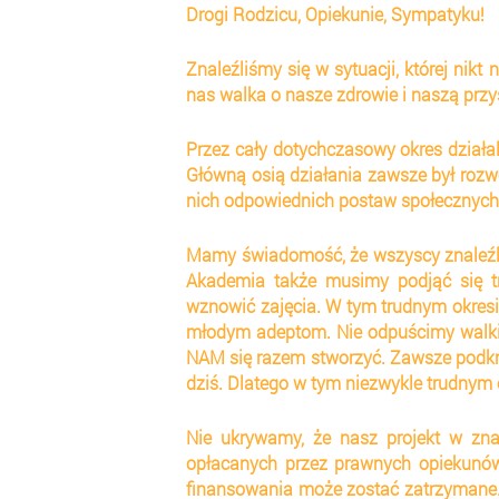
Drogi Rodzicu, Opiekunie, Sympatyku!
Znaleźliśmy się w sytuacji, której nikt 
nas walka o nasze zdrowie i naszą przy
Przez cały dotychczasowy okres działal
Główną osią działania zawsze był rozwó
nich odpowiednich postaw społecznych
Mamy świadomość, że wszyscy znaleźli s
Akademia także musimy podjąć się tru
wznowić zajęcia. W tym trudnym okres
młodym adeptom. Nie odpuścimy walki o
NAM się razem stworzyć. Zawsze podkreś
dziś. Dlatego w tym niezwykle trudnym
Nie ukrywamy, że nasz projekt w zn
opłacanych przez prawnych opiekunów 
finansowania może zostać zatrzymane.