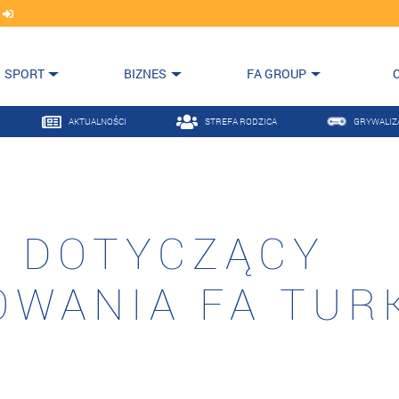
j
SPORT
BIZNES
FA GROUP
AKTUALNOŚCI
STREFA RODZICA
GRYWALIZ
 DOTYCZĄCY
WANIA FA TUR