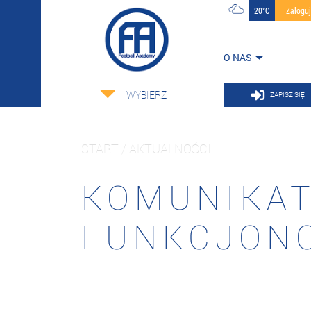
20°C
Zalogu
O NAS
WYBIERZ
ZAPISZ SIĘ
START / AKTUALNOŚCI
KOMUNIKAT
FUNKCJONO