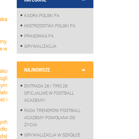
KADRA POLSKI FA
eka 
MISTRZOSTWA POLSKI FA
PRASÓWKA FA
my. 
GRYWALIZACJA
e w 
NAJNOWSZE
ako 
gli 
zym 
ENTRADA 26 I TIRO 26
ało 
OFICJALNIE W FOOTBALL
t i 
ACADEMY!
RADA TRENERÓW FOOTBALL
ACADEMY POWOŁANA DO
ch 
ŻYCIA!
dło 
GRYWALIZACJA W SZKÓŁCE
żej 