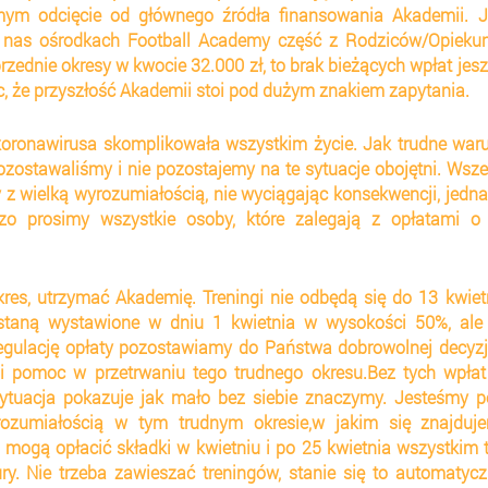
ym odcięcie od głównego źródła finansowania Akademii. Jeś
 nas ośrodkach Football Academy część z Rodziców/Opiekun
zednie okresy w kwocie 32.000 zł, to brak bieżących wpłat jesz
c, że przyszłość Akademii stoi pod dużym znakiem zapytania.
oronawirusa skomplikowała wszystkim życie. Jak trudne waru
ozostawaliśmy i nie pozostajemy na te sytuacje obojętni. Wszel
z wielką wyrozumiałością, nie wyciągając konsekwencji, jedna
o prosimy wszystkie osoby, które zalegają z opłatami o i
okres, utrzymać Akademię. Treningi nie odbędą się do 13 kwietn
ostaną wystawione w dniu 1 kwietnia w wysokości 50%, ale i
egulację opłaty pozostawiamy do Państwa dobrowolnej decyzji
i pomoc w przetrwaniu tego trudnego okresu.Bez tych wpłat
ytuacja pokazuje jak mało bez siebie znaczymy. Jesteśmy pe
ozumiałością w tym trudnym okresie,w jakim się znajdujem
 mogą opłacić składki w kwietniu i po 25 kwietnia wszystkim 
. Nie trzeba zawieszać treningów, stanie się to automatyczn