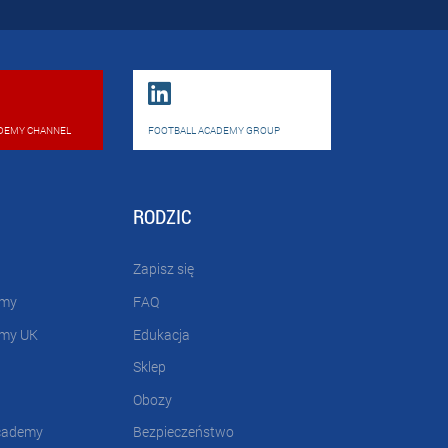
DEMY CHANNEL
FOOTBALL ACADEMY GROUP
RODZIC
Zapisz się
emy
FAQ
emy UK
Edukacja
Sklep
Obozy
cademy
Bezpieczeństwo