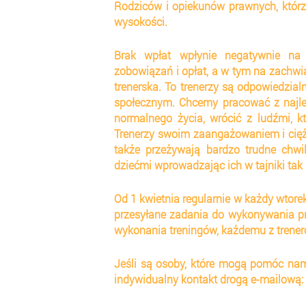
Rodziców i opiekunów prawnych, którz
wysokości.
Brak wpłat wpłynie negatywnie na 
zobowiązań i opłat, a w tym na zachwia
trenerska. To trenerzy są odpowiedzial
społecznym. Chcemy pracować z najlep
normalnego życia, wrócić z ludźmi, k
Trenerzy swoim zaangażowaniem i ciężk
także przeżywają bardzo trudne chwi
dziećmi wprowadzając ich w tajniki tak 
Od 1 kwietnia regularnie w każdy wtore
przesyłane zadania do wykonywania prz
wykonania treningów, każdemu z trene
Jeśli są osoby, które mogą pomóc nam
indywidualny kontakt drogą e-mailową: