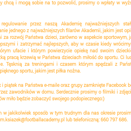
y chcą i mogą sobie na to pozwolić, prosimy o wpłaty w wyżs
regulowanie przez naszą Akademię najważniejszych stały
nie jednego z najważniejszych filarów Akademii, jakim jest opi
ni za rozwój Państwa dzieci, zarówno w aspekcie sportowym, ja
szymi i zatrzymać najlepszych, aby w czasie kiedy wrócimy
tórym ufacie i którym powierzycie opiekę nad swoim dziecki
ą pracą krzewią w Państwa dzieciach miłość do sportu. Ci lud
le. Tęsknią za treningami i czasem którym spędzali z Państ
pięknego sportu, jakim jest piłka nożna.
k i piątek na Państwa e-maile oraz grupy zamknięte Facebook b
ez zawodników w domu. Serdecznie prosimy o filmiki i zdjęci
rów miło będzie zobaczyć swojego podopiecznego:)
 w jakikolwiek sposób w tym trudnym dla nas okresie prosim
 m.ksiazek@footballacademy.pl lub telefoniczną: 660 797 686.