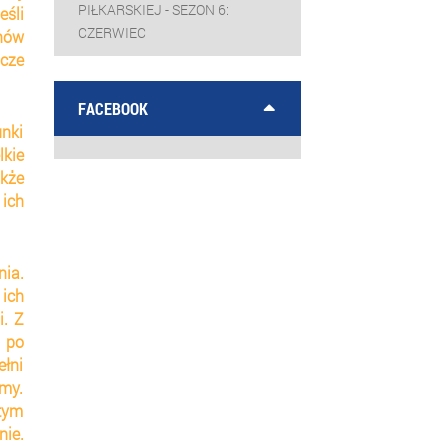
PIŁKARSKIEJ - SEZON 6:
li 
CZERWIEC
ów 
cze 
FACEBOOK
nki 
kie 
kże 
ch 
ia. 
ch 
. Z 
 po 
łni 
y. 
tym 
ie. 