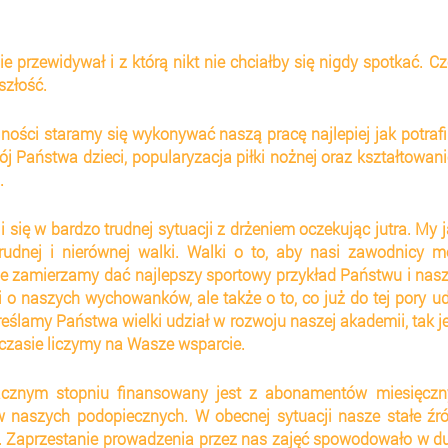
nie przewidywał i z którą nikt nie chciałby się nigdy spotkać. Cz
szłość.
ności staramy się wykonywać naszą pracę najlepiej jak potrafi
j Państwa dzieci, popularyzacja piłki nożnej oraz kształtowani
.
ię w bardzo trudnej sytuacji z drżeniem oczekując jutra. My j
dnej i nierównej walki. Walki o to, aby nasi zawodnicy mo
ie zamierzamy dać najlepszy sportowy przykład Państwu i nas
 naszych wychowanków, ale także o to, co już do tej pory ud
lamy Państwa wielki udział w rozwoju naszej akademii, tak jes
 czasie liczymy na Wasze wsparcie.
acznym stopniu finansowany jest z abonamentów miesięczny
naszych podopiecznych. W obecnej sytuacji nasze stałe źró
 Zaprzestanie prowadzenia przez nas zajęć spowodowało w du