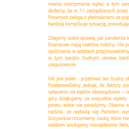
mierze wstrzymanie wpłat, a tym sam
dodamy, że w 11 zarządzanych przez
Prawnych zalega z płatnościami za popr
bardziej komplikuje sytuację, powodują
Zdajemy sobie sprawę, jak pandemia k
finansowe mają niektóre rodziny. Nie p
opóźnienia w opłatach przyjmowaliśmy 
w tym bardzo trudnym okresie bardz
uregulowanie.
Cel jest jeden - przetrwać ten trudny 
Postanowiliśmy jednak, że faktury z
opłacenie nie będzie obowiązkowe – r
góry dziękujemy za wszystkie wpłaty 
prostu sobie nie poradzimy. Obecna s
nadziei, ze wykażą się Państwo wyr
Oczywiście rozumiemy osoby, które nie
osobom anulujemy niezapłacone faktury