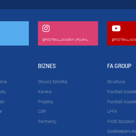
@FOOTBALL_ACADEMY_POLSKA_
@FOOTBALL ACA
BIZNES
FA GROUP
enia
Otwórz Szkółkę
Struktura
esty
Kariera
Football Acad
ski
Projekty
Football Acad
e
CSR
LPFA
Partnerzy
FASE Szczecin
Goalkeepers A