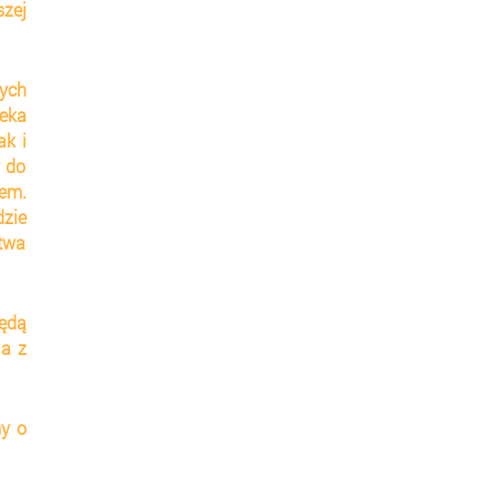
zej 
ch 
eka 
k i 
 do 
em. 
zie 
wa 
ędą 
a z 
y o 