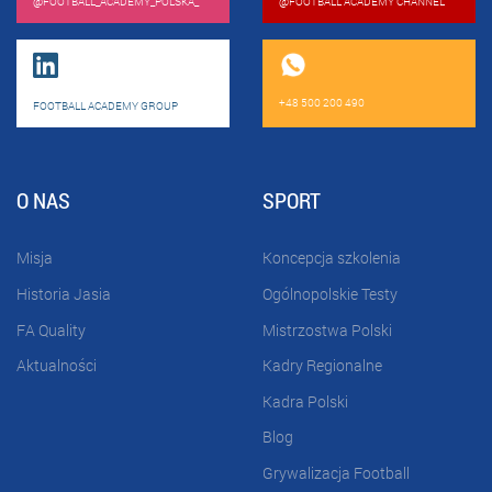
@FOOTBALL_ACADEMY_POLSKA_
@FOOTBALL ACADEMY CHANNEL
+48 500 200 490
FOOTBALL ACADEMY GROUP
O NAS
SPORT
Misja
Koncepcja szkolenia
Historia Jasia
Ogólnopolskie Testy
FA Quality
Mistrzostwa Polski
Aktualności
Kadry Regionalne
Kadra Polski
Blog
Grywalizacja Football