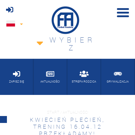
WYBIER
Z
ZAPISZ SIĘ
AKTUALNOŚCI
STREFA RODZICA
GRYWALIZACJA
START / AKTUALNOŚCI
KWIECIEŃ PLECIEŃ,
TRENING 16.04.12
PRZEKŁADAMY!