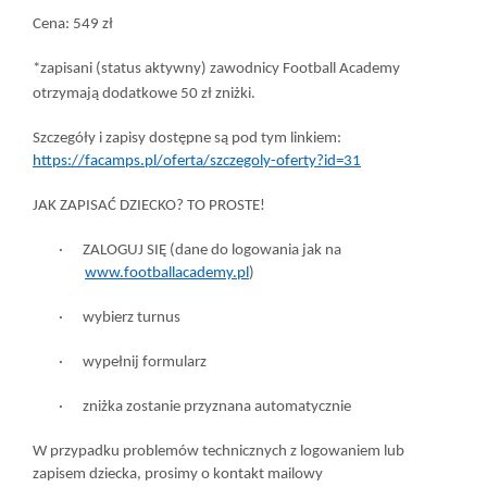
Cena:
549 zł
*zapisani (status aktywny) zawodnicy Football Academy
otrzymają dodatkowe
50 zł zniżki
.
Szczegóły i zapisy dostępne są pod tym linkiem:
https://facamps.pl/oferta/szczegoly-oferty?id=31
JAK ZAPISAĆ DZIECKO? TO PROSTE!
·
ZALOGUJ SIĘ (dane do logowania jak na
www.footballacademy.pl
)
·
wybierz turnus
·
wypełnij formularz
·
zniżka zostanie przyznana automatycznie
W przypadku problemów technicznych z logowaniem lub
zapisem dziecka, prosimy o kontakt mailowy