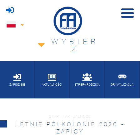
WYBIER
Z
ZAPISZ SIĘ
AKTUALNOŚCI
STREFA RODZICA
GRYWALIZACJA
START / AKTUALNOŚCI
LETNIE PÓŁKOLONIE 2020 -
ZAPISY