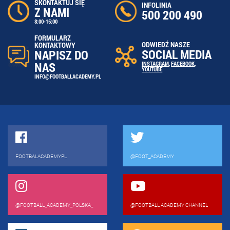
SKONTAKTUJ SIĘ
INFOLINIA
Z NAMI
500 200 490
8:00-15:00
FORMULARZ
ODWIEDŹ NASZE
KONTAKTOWY
SOCIAL MEDIA
NAPISZ DO
NAS
INSTAGRAM
,
FACEBOOK
,
YOUTUBE
INFO@FOOTBALLACADEMY.PL
FOOTBALACADEMYPL
@FOOT_ACADEMY
@FOOTBALL_ACADEMY_POLSKA_
@FOOTBALL ACADEMY CHANNEL