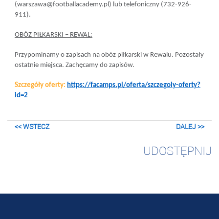
(warszawa@footballacademy.pl) lub telefoniczny (732-926-
911).
OBÓZ PIŁKARSKI – REWAL:
Przypominamy o zapisach na obóz piłkarski w Rewalu. Pozostały
ostatnie miejsca. Zachęcamy do zapisów.
Szczegóły oferty:
https://facamps.pl/oferta/szczegoly-oferty?
id=2
<< WSTECZ
DALEJ >>
UDOSTĘPNIJ