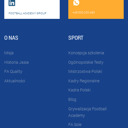
+48 500 200 490
FOOTBALL ACADEMY GROUP
O NAS
SPORT
Misja
Koncepcja szkolenia
Historia Jasia
Ogólnopolskie Testy
FA Quality
Mistrzostwa Polski
Aktualności
Kadry Regionalne
Kadra Polski
Blog
Grywalizacja Football
Academy
FA Sole