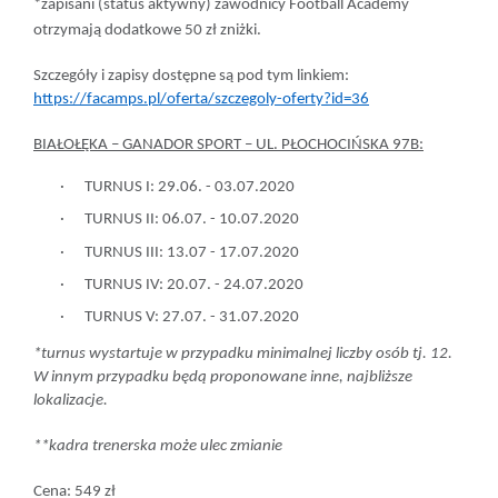
*zapisani (status aktywny) zawodnicy Football Academy
otrzymają dodatkowe
50 zł zniżki
.
Szczegóły i zapisy dostępne są pod tym linkiem
:
https://facamps.pl/oferta/szczegoly-oferty?id=36
BIAŁOŁĘKA – GANADOR SPORT – UL. PŁOCHOCIŃSKA 97B:
·
TURNUS I:
29.06. - 03.07.2020
·
TURNUS II:
06.07. - 10.07.2020
·
TURNUS III:
13.07 - 17.07.2020
·
TURNUS IV:
20.07. - 24.07.2020
·
TURNUS V:
27.07. - 31.07.2020
*turnus wystartuje w przypadku minimalnej liczby osób tj. 12.
W innym przypadku będą proponowane inne, najbliższe
lokalizacje.
**kadra trenerska może ulec zmianie
Cena:
549 zł