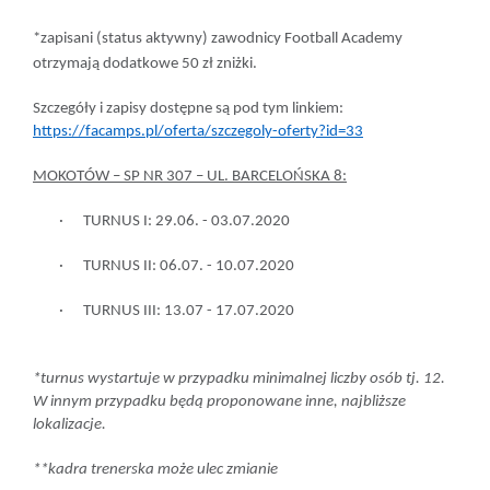
*zapisani (status aktywny) zawodnicy Football Academy
otrzymają dodatkowe
50 zł zniżki
.
Szczegóły i zapisy dostępne są pod tym linkiem:
https://facamps.pl/oferta/szczegoly-oferty?id=33
MOKOTÓW – SP NR 307 – UL. BARCELOŃSKA 8:
·
TURNUS I:
29.06. - 03.07.2020
·
TURNUS II:
06.07. - 10.07.2020
·
TURNUS III:
13.07 - 17.07.2020
*turnus wystartuje w przypadku minimalnej liczby osób tj. 12.
W innym przypadku będą proponowane inne, najbliższe
lokalizacje.
**kadra trenerska może ulec zmianie