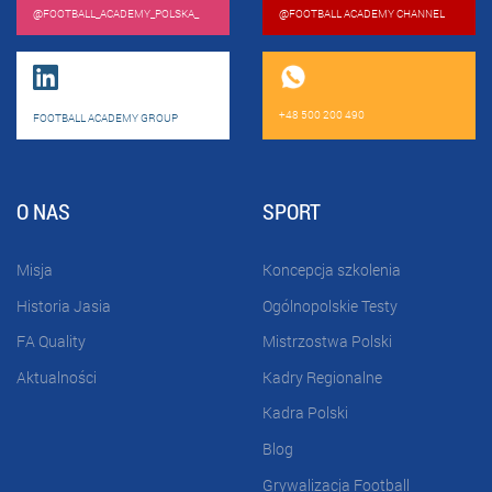
@FOOTBALL_ACADEMY_POLSKA_
@FOOTBALL ACADEMY CHANNEL
+48 500 200 490
FOOTBALL ACADEMY GROUP
O NAS
SPORT
Misja
Koncepcja szkolenia
Historia Jasia
Ogólnopolskie Testy
FA Quality
Mistrzostwa Polski
Aktualności
Kadry Regionalne
Kadra Polski
Blog
Grywalizacja Football