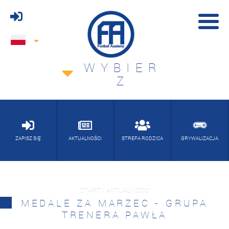
WYBIER
Z
ZAPISZ SIĘ
AKTUALNOŚCI
STREFA RODZICA
GRYWALIZACJA
START / AKTUALNOŚCI
MEDALE ZA MARZEC - GRUPA
TRENERA PAWŁA