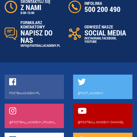
SKONTAKTUJ SIĘ
INFOLINIA
Z NAMI
500 200 490
8:00-15:00
FORMULARZ
ODWIEDŹ NASZE
KONTAKTOWY
SOCIAL MEDIA
NAPISZ DO
NAS
INSTAGRAM
,
FACEBOOK
,
YOUTUBE
INFO@FOOTBALLACADEMY.PL
FOOTBALACADEMYPL
@FOOT_ACADEMY
@FOOTBALL_ACADEMY_POLSKA_
@FOOTBALL ACADEMY CHANNEL