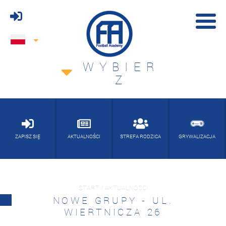
WYBIER
Z
ZAPISZ SIĘ
AKTUALNOŚCI
STREFA RODZICA
GRYWALIZACJA
START / AKTUALNOŚCI
NOWE GRUPY - UL.
WIERTNICZA 26