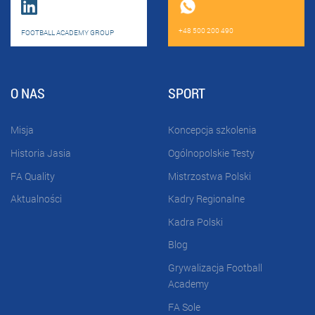
+48 500 200 490
FOOTBALL ACADEMY GROUP
O NAS
SPORT
Misja
Koncepcja szkolenia
Historia Jasia
Ogólnopolskie Testy
FA Quality
Mistrzostwa Polski
Aktualności
Kadry Regionalne
Kadra Polski
Blog
Grywalizacja Football
Academy
FA Sole