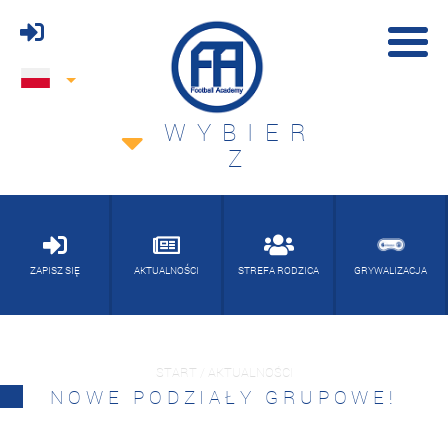
WYBIER
Z
ZAPISZ SIĘ
AKTUALNOŚCI
STREFA RODZICA
GRYWALIZACJA
START / AKTUALNOŚCI
NOWE PODZIAŁY GRUPOWE!