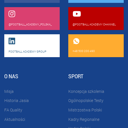
@FOOTBALL_ACADEMY_POLSKA_
@FOOTBALL ACADEMY CHANNEL
+48 500 200 490
FOOTBALL ACADEMY GROUP
O NAS
SPORT
Misja
Koncepcja szkolenia
Historia Jasia
Ogólnopolskie Testy
FA Quality
Mistrzostwa Polski
Aktualności
Kadry Regionalne