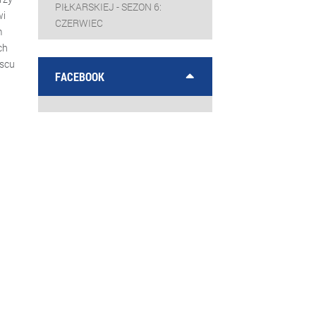
PIŁKARSKIEJ - SEZON 6:
wi
CZERWIEC
m
ch
jscu
FACEBOOK