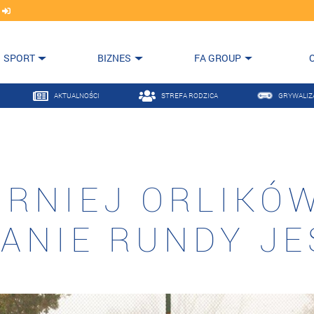
j
SPORT
BIZNES
FA GROUP
AKTUALNOŚCI
STREFA RODZICA
GRYWALIZ
URNIEJ ORLIKÓW
NIE RUNDY JE