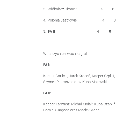
3. Włókniarz Okonek 4 
4. Polonia Jastrowie 4 
5. FA II 4 0 3
W naszych barwach 
FA l:
Kacper Garlicki, Jurek Krasoń, Kacper Szplit
Szymek Pietraszak oraz Kuba Majewski.
FA II:
Kacper Karwasz, Michał Molak, Kuba Czaplińsk
Dominik Jagoda oraz Maciek Mohr.