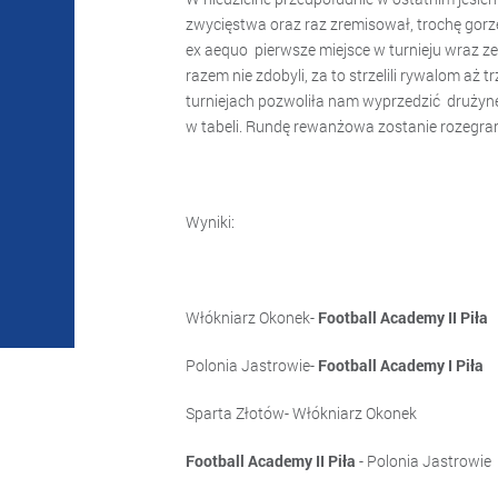
zwycięstwa oraz raz zremisował, trochę gor
ex aequo pierwsze miejsce w turnieju wraz z
razem nie zdobyli, za to strzelili rywalom a
turniejach pozwoliła nam wyprzedzić drużynę
w tabeli. Rundę rewanżowa zostanie rozegrana
Wyniki:
Włókniarz Okonek-
Football Academy II Piła
Polonia Jastrowie-
Football Academy I Piła
0
Sparta Złotów- Włókniarz Okon
Football Academy II Piła
- Polonia Jastro