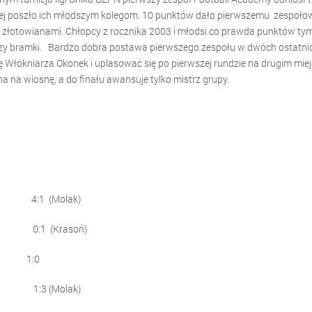
zej poszło ich młodszym kolegom. 10 punktów dało pierwszemu zespoło
e złotowianami. Chłopcy z rocznika 2003 i młodsi co prawda punktów ty
ż trzy bramki. Bardzo dobra postawa pierwszego zespołu w dwóch ostatni
 Włókniarza Okonek i uplasować się po pierwszej rundzie na drugim mie
 na wiosnę, a do finału awansuje tylko mistrz grupy.
4:1 (Molak)
:1 (Krasoń)
ek 1:0
wie 1:3 (Molak)