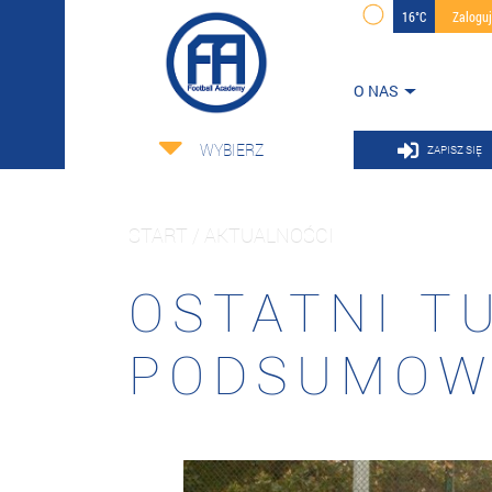
16°C
Zalogu
O NAS
WYBIERZ
ZAPISZ SIĘ
START / AKTUALNOŚCI
OSTATNI T
PODSUMOWA