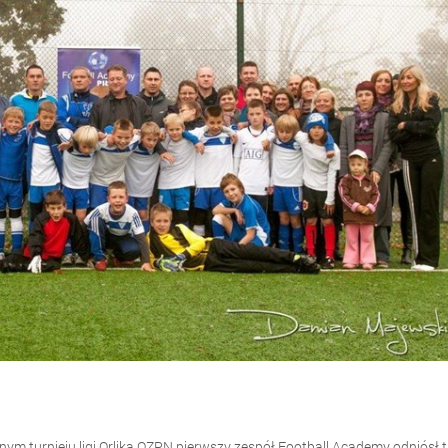
nym turnieju ligi Orlika OZPN pierwszy zespół Football Academy odniósł t