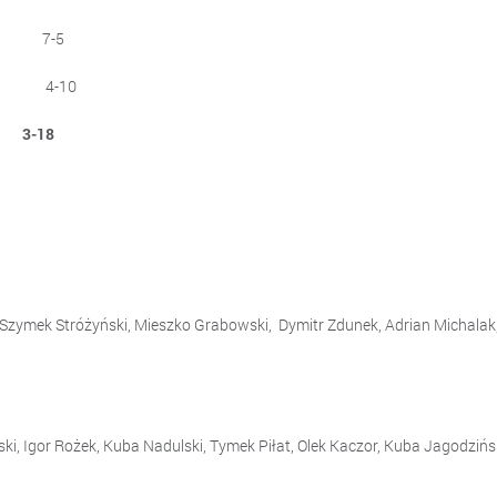
6 7-5
3 4-10
-18
zagrali:
t, Szymek Stróżyński, Mieszko Grabowski, Dymitr Zdunek, Adrian Michalak
i, Igor Rożek, Kuba Nadulski, Tymek Piłat, Olek Kaczor, Kuba Jagodzińsk