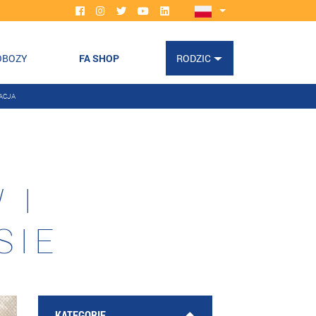
OBOZY
FA SHOP
RODZIC
ACJA
 I
SIE
KATEGORIE