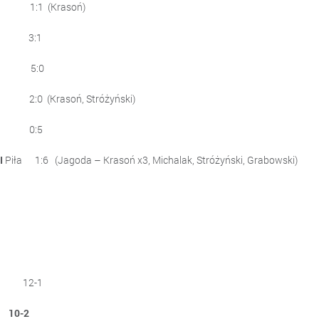
1 (Krasoń)
wie 3:1
:0
nek 2:0 (Krasoń, Stróżyński)
e - Sparta Złotów 0:5
I
Piła 1:6 (Jagoda – Krasoń x3, Michalak, Stróżyński, Grabowski)
 12-1
0-2