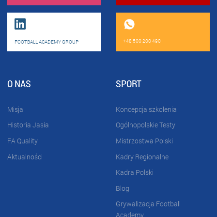
+48 500 200 490
FOOTBALL ACADEMY GROUP
O NAS
SPORT
Misja
Koncepcja szkolenia
Historia Jasia
Ogólnopolskie Testy
FA Quality
Mistrzostwa Polski
Aktualności
Kadry Regionalne
Kadra Polski
Blog
Grywalizacja Football
Academy