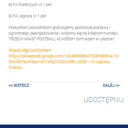
8) FA Wałbrzych III 1 pkt
9) FA Legnica III 1 pkt
Wszystkim zawodnikom gratulujemy sportowej postawy i
ogromnego zaangażowania i widzimy się na kolejnym turnieju
TRZECH MIAST FOOTBALL ACADEMY tym razem w Lesznie !
Więcej zdjęć pod linkiem
https://picasaweb.google.com/100466588507608086804/10
0CASIO?authkey=Gv1sRgCO29zvr68r_U0QE — in Legnica,
Poland.
<< WSTECZ
DALEJ >>
UDOSTĘPNIJ