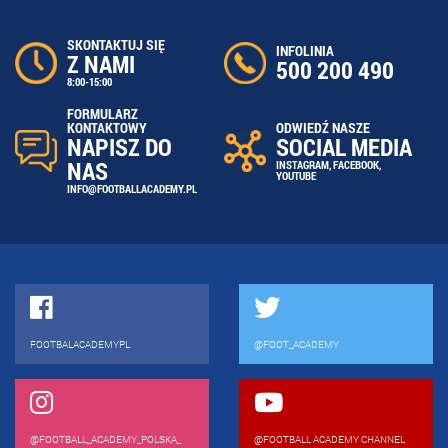
SKONTAKTUJ SIĘ
INFOLINIA
Z NAMI
500 200 490
8:00-15:00
FORMULARZ
ODWIEDŹ NASZE
KONTAKTOWY
SOCIAL MEDIA
NAPISZ DO
NAS
INSTAGRAM
,
FACEBOOK
,
YOUTUBE
INFO@FOOTBALLACADEMY.PL
FOOTBALACADEMYPL
@FOOT_ACADEMY
@FOOTBALL_ACADEMY_POLSKA_
@FOOTBALL ACADEMY CHANNEL