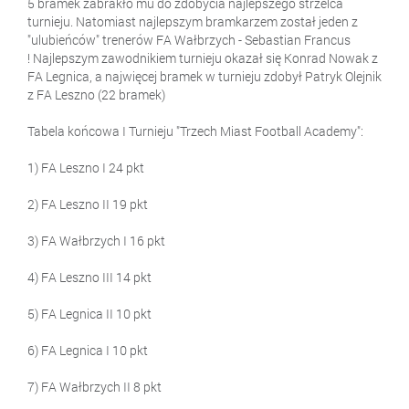
5 bramek zabrakło mu do zdobycia najlepszego strzelca
turnieju. Natomiast najlepszym bramkarzem został jeden z
"ulubieńców" trenerów FA Wałbrzych - Sebastian Francus
! Najlepszym zawodnikiem turnieju okazał się Konrad Nowak z
FA Legnica, a najwięcej bramek w turnieju zdobył Patryk Olejnik
z FA Leszno (22 bramek)
Tabela końcowa I Turnieju "Trzech Miast Football Academy":
1) FA Leszno I 24 pkt
2) FA Leszno II 19 pkt
3) FA Wałbrzych I 16 pkt
4) FA Leszno III 14 pkt
5) FA Legnica II 10 pkt
6) FA Legnica I 10 pkt
7) FA Wałbrzych II 8 pkt