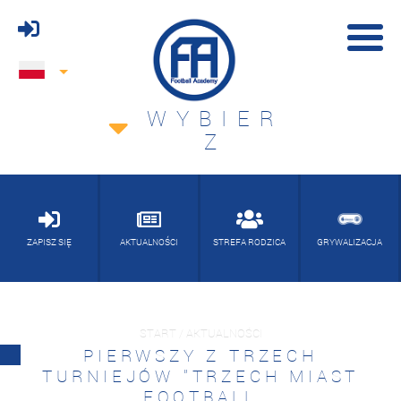
WYBIER
Z
ZAPISZ SIĘ
AKTUALNOŚCI
STREFA RODZICA
GRYWALIZACJA
START / AKTUALNOŚCI
PIERWSZY Z TRZECH
TURNIEJÓW "TRZECH MIAST
FOOTBALL