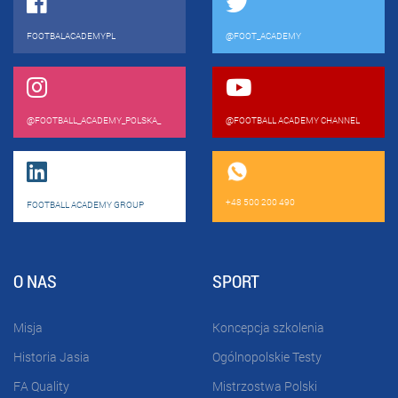
FOOTBALACADEMYPL
@FOOT_ACADEMY
@FOOTBALL_ACADEMY_POLSKA_
@FOOTBALL ACADEMY CHANNEL
+48 500 200 490
FOOTBALL ACADEMY GROUP
O NAS
SPORT
Misja
Koncepcja szkolenia
Historia Jasia
Ogólnopolskie Testy
FA Quality
Mistrzostwa Polski