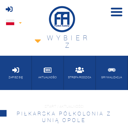
WYBIER
Z
ZAPISZ SIĘ
AKTUALNOŚCI
STREFA RODZICA
GRYWALIZACJA
START / AKTUALNOŚCI
PIŁKARSKA PÓŁKOLONIA Z
UNIĄ OPOLE