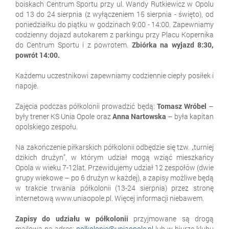
boiskach Centrum Sportu przy ul. Wandy Rutkiewicz w Opolu
od 13 do 24 sierpnia (z wyłączeniem 15 sierpnia - święto), od
poniedziałku do piątku w godzinach 9:00 - 14:00. Zapewniamy
codzienny dojazd autokarem z parkingu przy Placu Kopernika
do Centrum Sportu i z powrotem.
Zbiórka na wyjazd 8:30,
powrót 14:00.
Każdemu uczestnikowi zapewniamy codziennie ciepły posiłek i
napoje.
Zajęcia podczas półkolonii prowadzić będą:
Tomasz Wróbel
–
były trener KS Unia Opole oraz
Anna Nartowska
– była kapitan
opolskiego zespołu.
Na zakończenie piłkarskich półkolonii odbędzie się tzw. „turniej
dzikich drużyn”, w którym udział mogą wziąć mieszkańcy
Opola w wieku 7-12lat. Przewidujemy udział 12 zespołów (dwie
grupy wiekowe – po 6 drużyn w każdej), a zapisy możliwe będą
w trakcie trwania półkolonii (13-24 sierpnia) przez stronę
internetową www.uniaopole.pl. Więcej informacji niebawem.
Zapisy do udziału w półkolonii
przyjmowane są drogą
mailową na adres:
polkolonie@uniaopole.pl
lub w biurze klubu