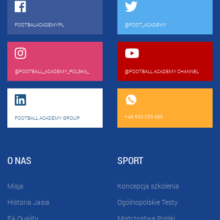
FOOTBALACADEMYPL
@FOOT_ACADEMY
@FOOTBALL_ACADEMY_POLSKA_
@FOOTBALL ACADEMY CHANNEL
+48 500 200 490
FOOTBALL ACADEMY GROUP
O NAS
SPORT
Misja
Koncepcja szkolenia
Historia Jasia
Ogólnopolskie Testy
FA Quality
Mistrzostwa Polski