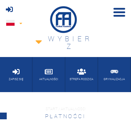
WYBIER
Z
ZAPISZ SIĘ
AKTUALNOŚCI
STREFA RODZICA
GRYWALIZACJA
START / AKTUALNOŚCI
PŁATNOŚCI