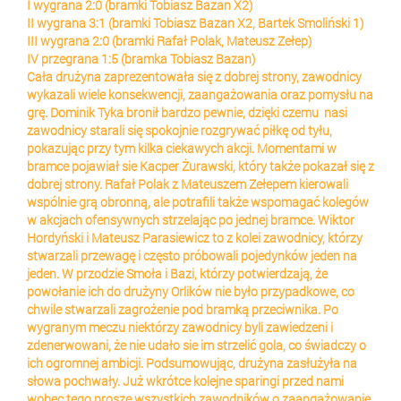
I wygrana 2:0 (bramki Tobiasz Bazan X2)
II wygrana 3:1 (bramki Tobiasz Bazan X2, Bartek Smoliński 1)
III wygrana 2:0 (bramki Rafał Polak, Mateusz Zełep)
IV przegrana 1:5 (bramka Tobiasz Bazan)
Cała drużyna zaprezentowała się z dobrej strony, zawodnicy
wykazali wiele konsekwencji, zaangażowania oraz pomysłu na
grę. Dominik Tyka bronił bardzo pewnie, dzięki czemu nasi
zawodnicy starali się spokojnie rozgrywać piłkę od tyłu,
pokazując przy tym kilka ciekawych akcji. Momentami w
bramce pojawiał sie Kacper Żurawski, który także pokazał się z
dobrej strony. Rafał Polak z Mateuszem Zełepem kierowali
wspólnie grą obronną, ale potrafili także wspomagać kolegów
w akcjach ofensywnych strzelając po jednej bramce. Wiktor
Hordyński i Mateusz Parasiewicz to z kolei zawodnicy, którzy
stwarzali przewagę i często próbowali pojedynków jeden na
jeden. W przodzie Smoła i Bazi, którzy potwierdzają, że
powołanie ich do drużyny Orlików nie było przypadkowe, co
chwile stwarzali zagrożenie pod bramką przeciwnika. Po
wygranym meczu niektórzy zawodnicy byli zawiedzeni i
zdenerwowani, że nie udało sie im strzelić gola, co świadczy o
ich ogromnej ambicji. Podsumowując, drużyna zasłużyła na
słowa pochwały. Już wkrótce kolejne sparingi przed nami
wobec tego proszę wszystkich zawodników o zaangażowanie