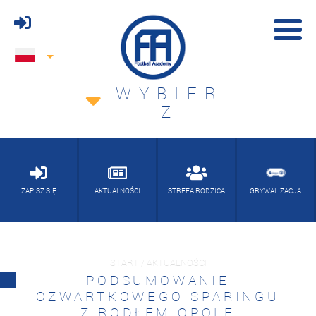
WYBIER
Z
ZAPISZ SIĘ
AKTUALNOŚCI
STREFA RODZICA
GRYWALIZACJA
START / AKTUALNOŚCI
PODSUMOWANIE
CZWARTKOWEGO SPARINGU
Z RODŁEM OPOLE