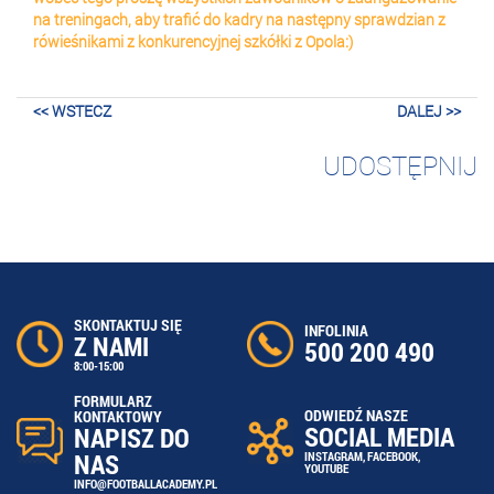
na treningach, aby trafić do kadry na następny sprawdzian z
rówieśnikami z konkurencyjnej szkółki z Opola:)
<< WSTECZ
DALEJ >>
UDOSTĘPNIJ
SKONTAKTUJ SIĘ
INFOLINIA
Z NAMI
500 200 490
8:00-15:00
FORMULARZ
ODWIEDŹ NASZE
KONTAKTOWY
SOCIAL MEDIA
NAPISZ DO
NAS
INSTAGRAM
,
FACEBOOK
,
YOUTUBE
INFO@FOOTBALLACADEMY.PL