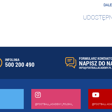
DALE
UDOSTĘPN
FORMULARZ KONTAKT
INFOLINIA
NAPISZ DO N
500 200 490
INFO@FOOTBALLACADEMY.PL
@FOOTBALL_ACADEMY_POLSKA_
@FOOTBALL ACA