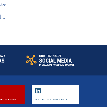
J >>
IJ
OWY
ODWIEDŹ NASZE
AS
SOCIAL MEDIA
INSTAGRAM
,
FACEBOOK
,
YOUTUBE
DEMY CHANNEL
FOOTBALL ACADEMY GROUP