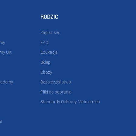
RODZIC
Zapisz się
emy
FAQ
emy UK
Edukacja
Sklep
Obozy
cademy
Bezpieczeństwo
Pliki do pobrania
Standardy Ochrony Małoletnich
nt