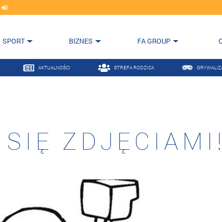
j
SPORT
BIZNES
FA GROUP
AKTUALNOŚCI
STREFA RODZICA
GRYWALIZ
SIĘ ZDJĘCIAMI