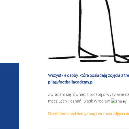
Wszystkie osoby, które posiadają zdjęcia z t
pila@footballacademy.pl
Zwracam się również z prośbą o wysyłanie na
mecz Lech Poznań- Śląsk Wrocław
Dzięki temu będziemy mogli wrzucić zdjęcia do g