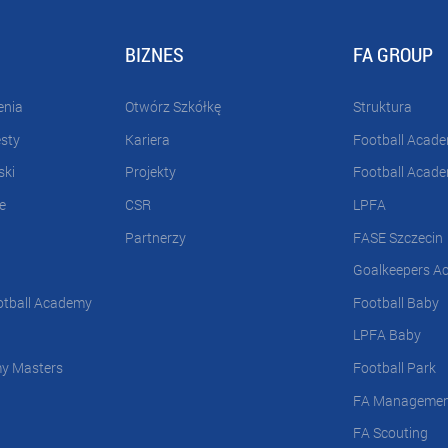
BIZNES
FA GROUP
enia
Otwórz Szkółkę
Struktura
esty
Kariera
Football Acad
ski
Projekty
Football Acad
e
CSR
LPFA
Partnerzy
FASE Szczecin
Goalkeepers A
otball Academy
Football Baby
LPFA Baby
my Masters
Football Park
FA Manageme
FA Scouting