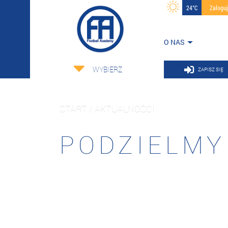
24°C
Zalogu
O NAS
WYBIERZ
ZAPISZ SIĘ
START / AKTUALNOŚCI
PODZIELMY 