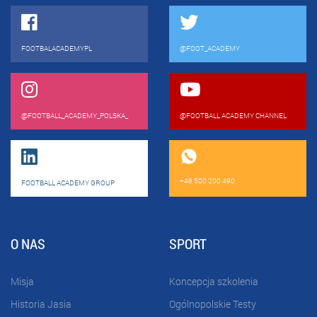
FOOTBALACADEMYPL
@FOOT_ACADEMY
@FOOTBALL_ACADEMY_POLSKA_
@FOOTBALL ACADEMY CHANNEL
+48 500 200 490
FOOTBALL ACADEMY GROUP
O NAS
SPORT
Misja
Koncepcja szkolenia
Historia Jasia
Ogólnopolskie Testy