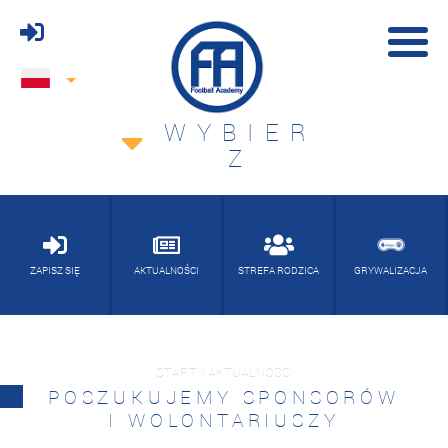
WYBIER
Z
ZAPISZ SIĘ
AKTUALNOŚCI
STREFA RODZICA
GRYWALIZACJA
START / AKTUALNOŚCI
POSZUKUJEMY SPONSORÓW
I WOLONTARIUSZY