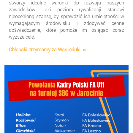
stworzy idealne warunki do rozwoju naszych
zawodników. Taki poziom rywalizacji stanowi
nieocenioną szansę, by sprawdzić ich umiejętności w
wymagającym środowisku i zdobywać cenne
doświadczenie, które pomoże im osiągać coraz
wyższe cele.
Chłopaki, trzymamy za Was kciuki! ✊