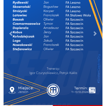
wstecz
dalej