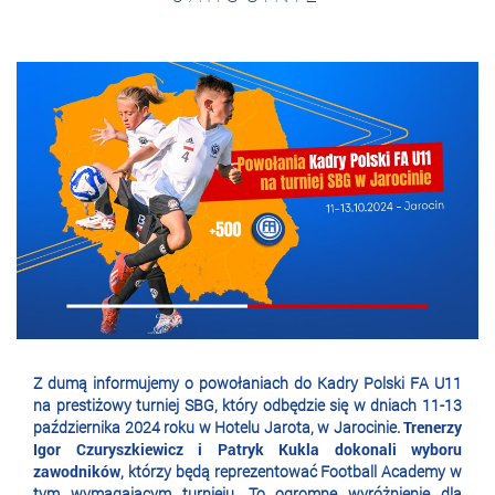
Z dumą informujemy o powołaniach do Kadry Polski FA U11
na prestiżowy turniej SBG, który odbędzie się w dniach 11-13
października 2024 roku w Hotelu Jarota, w Jarocinie.
Trenerzy
Igor Czuryszkiewicz i Patryk Kukla dokonali wyboru
zawodników
, którzy będą reprezentować Football Academy w
tym wymagającym turnieju. To ogromne wyróżnienie dla