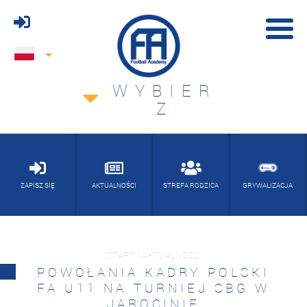
WYBIER
Z
ZAPISZ SIĘ
AKTUALNOŚCI
STREFA RODZICA
GRYWALIZACJA
START / AKTUALNOŚCI
POWOŁANIA KADRY POLSKI
FA U11 NA TURNIEJ SBG W
JAROCINIE