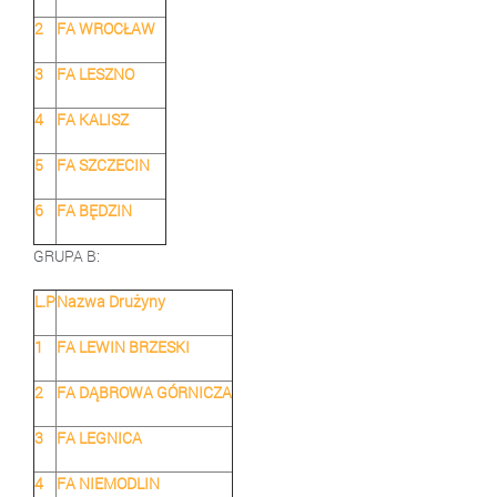
2
FA WROCŁAW
3
FA LESZNO
4
FA KALISZ
5
FA SZCZECIN
6
FA BĘDZIN
GRUPA B:
L.P
Nazwa Drużyny
1
FA LEWIN BRZESKI
2
FA DĄBROWA GÓRNICZA
3
FA LEGNICA
4
FA NIEMODLIN