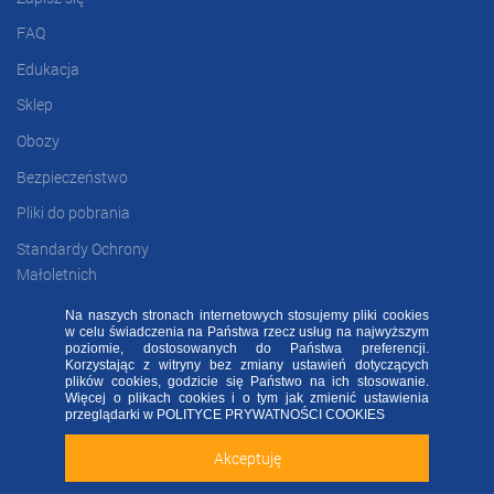
FAQ
Edukacja
Sklep
Obozy
Bezpieczeństwo
Pliki do pobrania
Standardy Ochrony
Małoletnich
Na naszych stronach internetowych stosujemy pliki cookies
w celu świadczenia na Państwa rzecz usług na najwyższym
FAQ
RODO FA
Regulamin
Kontakt
poziomie, dostosowanych do Państwa preferencji.
Korzystając z witryny bez zmiany ustawień dotyczących
plików cookies, godzicie się Państwo na ich stosowanie.
Deklaracja dostępności
Więcej o plikach cookies i o tym jak zmienić ustawienia
Sprawdź naszą aplikację mobilną FA Group!
przeglądarki w
POLITYCE PRYWATNOŚCI COOKIES
2020 ©
FOOTBALL ACADEMY
| ul. Kowalska 2, 45-588 Opole
Akceptuję
Zainstaluj
Nie teraz
ALL RIGHTS RESERVED - WSZELKIE PRAWA ZASTRZEŻONE