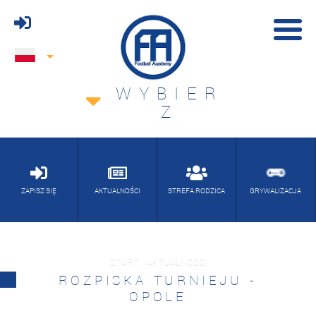
WYBIER
Z
ZAPISZ SIĘ
AKTUALNOŚCI
STREFA RODZICA
GRYWALIZACJA
START / AKTUALNOŚCI
ROZPISKA TURNIEJU -
OPOLE