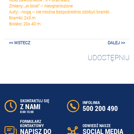
Zmiany: „w locie” – nieograniczone
Auty: - nogą – nie można bezpośrednio zdobyć bramki
Bramki: 2x3 m
Boisko: 20x 40 m
<< WSTECZ
DALEJ >>
UDOSTĘPNIJ
SKONTAKTUJ SIĘ
INFOLINIA
Z NAMI
500 200 490
8:00-15:00
FORMULARZ
ODWIEDŹ NASZE
KONTAKTOWY
SOCIAL MEDIA
NAPISZ DO