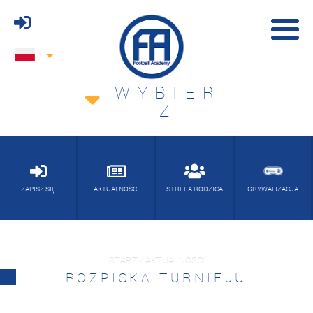
WYBIER
Z
ZAPISZ SIĘ
AKTUALNOŚCI
STREFA RODZICA
GRYWALIZACJA
START / AKTUALNOŚCI
ROZPISKA TURNIEJU