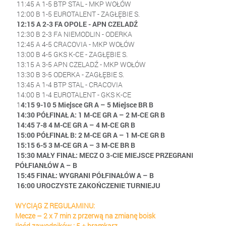
11:45 A 1-5 BTP STAL - MKP WOŁÓW
12:00 B 1-5 EUROTALENT - ZAGŁĘBIE S.
12:15 A 2-3 FA OPOLE - APN CZELADŹ
12:30 B 2-3 FA NIEMODLIN - ODERKA
12:45 A 4-5 CRACOVIA - MKP WOŁÓW
13:00 B 4-5 GKS K-CE - ZAGŁĘBIE S.
13:15 A 3-5 APN CZELADŹ - MKP WOŁÓW
13:30 B 3-5 ODERKA - ZAGŁĘBIE S.
13:45 A 1-4 BTP STAL - CRACOVIA
14:00 B 1-4 EUROTALENT - GKS K-CE
1
4:15 9-10 5 Miejsce GR A – 5 Miejsce BR B
14:30 PÓŁFINAŁ A: 1 M-CE GR A – 2 M-CE GR B
14:45 7-8 4 M-CE GR A – 4 M-CE GR B
15:00 PÓŁFINAŁ B: 2 M-CE GR A – 1 M-CE GR B
15:15 6-5 3 M-CE GR A – 3 M-CE BR B
15:30 MAŁY FINAŁ: MECZ O 3-CIE MIEJSCE PRZEGRANI
PÓŁFIANŁÓW A – B
15:45 FINAŁ: WYGRANI PÓŁFINAŁÓW A – B
16:00 UROCZYSTE ZAKOŃCZENIE TURNIEJU
WYCIĄG Z REGULAMINU:
Mecze – 2 x 7 min z przerwą na zmianę boisk
Ilośd zawodników : 5 + bramkarz