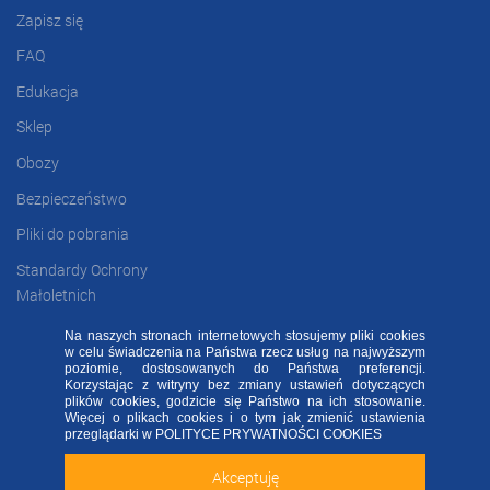
Zapisz się
FAQ
Edukacja
Sklep
Obozy
Bezpieczeństwo
Pliki do pobrania
Standardy Ochrony
Małoletnich
Na naszych stronach internetowych stosujemy pliki cookies
w celu świadczenia na Państwa rzecz usług na najwyższym
FAQ
RODO FA
Regulamin
Kontakt
poziomie, dostosowanych do Państwa preferencji.
Korzystając z witryny bez zmiany ustawień dotyczących
plików cookies, godzicie się Państwo na ich stosowanie.
Deklaracja dostępności
Więcej o plikach cookies i o tym jak zmienić ustawienia
Sprawdź naszą aplikację mobilną FA Group!
przeglądarki w
POLITYCE PRYWATNOŚCI COOKIES
2020 ©
FOOTBALL ACADEMY
| ul. Kowalska 2, 45-588 Opole
Akceptuję
Zainstaluj
Nie teraz
ALL RIGHTS RESERVED - WSZELKIE PRAWA ZASTRZEŻONE