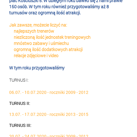
plac Kościuszki 5. W ubiegłym roku bawiło się z nami prawie
150 osób. W tym roku również przygotowaliśmy aż 8
turnusów oraz ogromną ilość atrakcji.
🔥💣
Jak zawsze, możecie liczyć na:
✅
najlepszych trenerów
🔝
✅
niezliczoną ilość jednostek treningowych
⚽
✅
mnóstwo zabawy i uśmiechu
😄
✅
ogromną ilość dodatkowych atrakcji
💣
✅
relacje zdjęciowe i video
📸
W tym roku przygotowaliśmy
👇👇👇
TURNUS I:
06.07. - 10.07.2020 - roczniki 2009 - 2012
TURNUS II:
13.07. - 17.07.2020 - roczniki 2013 - 2015
TURNUS III:
20.07. - 24.07.2020 - roczniki 2009 - 2012