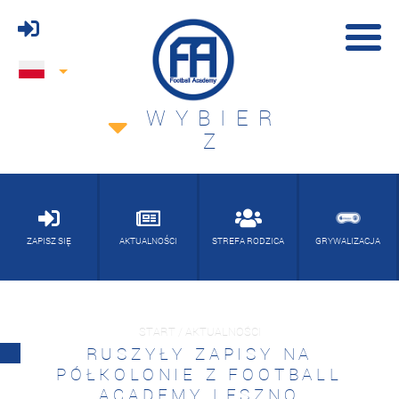
WYBIER
Z
ZAPISZ SIĘ
AKTUALNOŚCI
STREFA RODZICA
GRYWALIZACJA
START / AKTUALNOŚCI
RUSZYŁY ZAPISY NA
PÓŁKOLONIE Z FOOTBALL
ACADEMY LESZNO