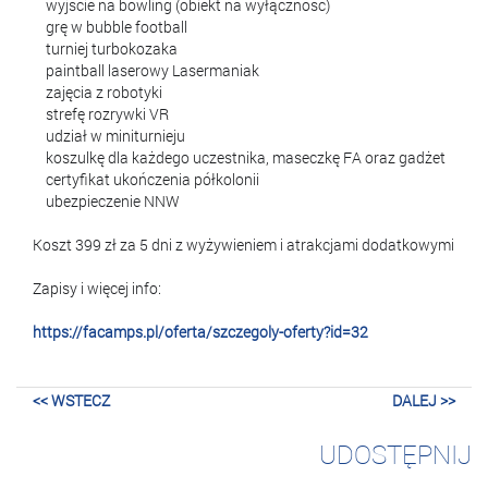
✅
wyjście na bowling (obiekt na wyłączność)
✅
grę w bubble football
✅
turniej turbokozaka
✅
paintball laserowy Lasermaniak
✅
zajęcia z robotyki
✅
strefę rozrywki VR
✅
udział w miniturnieju
✅
koszulkę dla każdego uczestnika, maseczkę FA oraz gadżet
✅
certyfikat ukończenia półkolonii
✅
ubezpieczenie NNW
Koszt 399 zł za 5 dni z wyżywieniem i atrakcjami dodatkowymi
Zapisy i więcej info:
https://facamps.pl/oferta/szczegoly-oferty?id=32
<< WSTECZ
DALEJ >>
UDOSTĘPNIJ