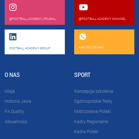
@FOOTBALL_ACADEMY_POLSKA_
@FOOTBALL ACADEMY CHANNEL
+48 500 200 490
FOOTBALL ACADEMY GROUP
O NAS
SPORT
Misja
Koncepcja szkolenia
Historia Jasia
Ogólnopolskie Testy
FA Quality
Mistrzostwa Polski
Aktualności
Kadry Regionalne
Kadra Polski