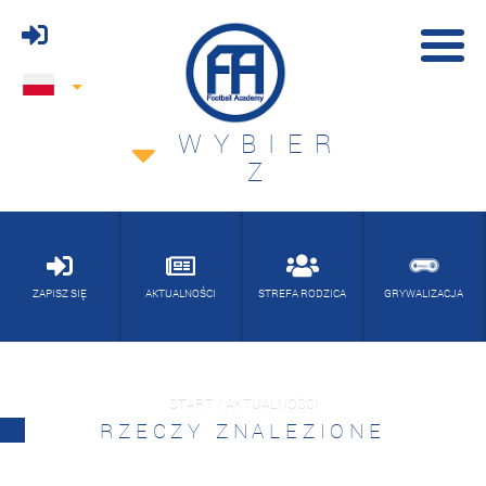
WYBIER
Z
ZAPISZ SIĘ
AKTUALNOŚCI
STREFA RODZICA
GRYWALIZACJA
START / AKTUALNOŚCI
RZECZY ZNALEZIONE