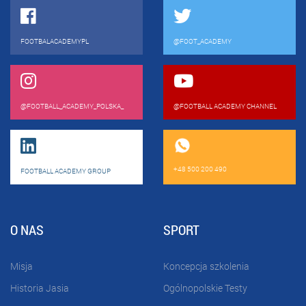
FOOTBALACADEMYPL
@FOOT_ACADEMY
@FOOTBALL_ACADEMY_POLSKA_
@FOOTBALL ACADEMY CHANNEL
+48 500 200 490
FOOTBALL ACADEMY GROUP
O NAS
SPORT
Misja
Koncepcja szkolenia
Historia Jasia
Ogólnopolskie Testy