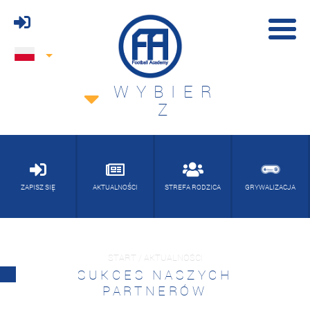
WYBIER
Z
ZAPISZ SIĘ
AKTUALNOŚCI
STREFA RODZICA
GRYWALIZACJA
START / AKTUALNOŚCI
SUKCES NASZYCH
PARTNERÓW