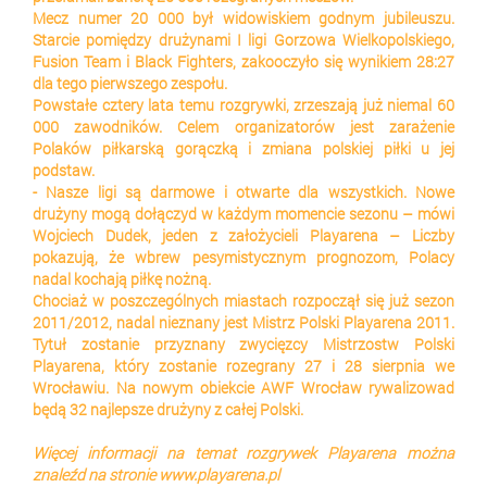
Mecz numer 20 000 był widowiskiem godnym jubileuszu.
Starcie pomiędzy drużynami I ligi Gorzowa Wielkopolskiego,
Fusion Team i Black Fighters, zakooczyło się wynikiem 28:27
dla tego pierwszego zespołu.
Powstałe cztery lata temu rozgrywki, zrzeszają już niemal 60
000 zawodników. Celem organizatorów jest zarażenie
Polaków piłkarską gorączką i zmiana polskiej piłki u jej
podstaw.
- Nasze ligi są darmowe i otwarte dla wszystkich. Nowe
drużyny mogą dołączyd w każdym momencie sezonu – mówi
Wojciech Dudek, jeden z założycieli Playarena – Liczby
pokazują, że wbrew pesymistycznym prognozom, Polacy
nadal kochają piłkę nożną.
Chociaż w poszczególnych miastach rozpoczął się już sezon
2011/2012, nadal nieznany jest Mistrz Polski Playarena 2011.
Tytuł zostanie przyznany zwycięzcy Mistrzostw Polski
Playarena, który zostanie rozegrany 27 i 28 sierpnia we
Wrocławiu. Na nowym obiekcie AWF Wrocław rywalizowad
będą 32 najlepsze drużyny z całej Polski.
Więcej informacji na temat rozgrywek Playarena można
znaleźd na stronie www.playarena.pl