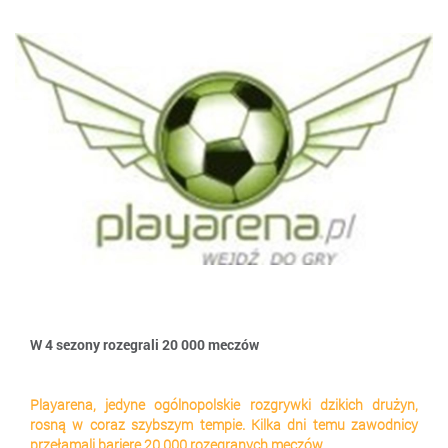
W 4 sezony rozegrali 20 000 meczów
Playarena, jedyne ogólnopolskie rozgrywki dzikich drużyn,
rosną w coraz szybszym tempie. Kilka dni temu zawodnicy
przełamali barierę 20 000 rozegranych meczów.