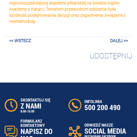
najnowocześniejszej akademii piłkarskiej na świecie Aspire
Academy z Kataru. Tematem przewodnim szkolenia była
szybkość podejmowania decyzji oraz zagadnienia związane z
mentalnością.
<< WSTECZ
DALEJ >>
UDOSTĘPNIJ
SKONTAKTUJ SIĘ
INFOLINIA
Z NAMI
500 200 490
8:00-15:00
FORMULARZ
ODWIEDŹ NASZE
KONTAKTOWY
SOCIAL MEDIA
NAPISZ DO
INSTAGRAM
,
FACEBOOK
,