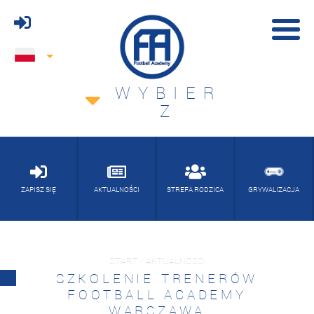
WYBIER
Z
ZAPISZ SIĘ
AKTUALNOŚCI
STREFA RODZICA
GRYWALIZACJA
START / AKTUALNOŚCI
SZKOLENIE TRENERÓW
FOOTBALL ACADEMY
WARSZAWA