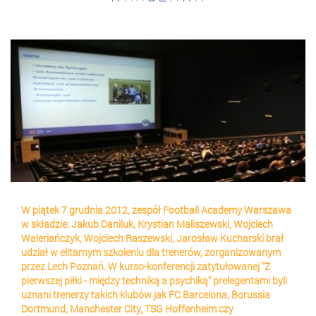
W piątek 7 grudnia 2012, zespół Football Academy Warszawa
w składzie: Jakub Daniluk, Krystian Maliszewski, Wojciech
Waleriańczyk, Wojciech Raszewski, Jarosław Kucharski brał
udział w elitarnym szkoleniu dla trenerów, zorganizowanym
przez Lech Poznań. W kurso-konferencji zatytułowanej "Z
pierwszej piłki - między techniką a psychiką" prelegentami byli
uznani trenerzy takich klubów jak FC Barcelona, Borussia
Dortmund, Manchester City, TSG Hoffenheim czy