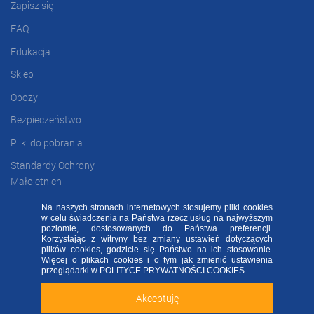
Zapisz się
FAQ
Edukacja
Sklep
Obozy
Bezpieczeństwo
Pliki do pobrania
Standardy Ochrony
Małoletnich
Na naszych stronach internetowych stosujemy pliki cookies
w celu świadczenia na Państwa rzecz usług na najwyższym
poziomie, dostosowanych do Państwa preferencji.
FAQ
RODO FA
Regulamin
Kontakt
Korzystając z witryny bez zmiany ustawień dotyczących
plików cookies, godzicie się Państwo na ich stosowanie.
Deklaracja dostępności
Więcej o plikach cookies i o tym jak zmienić ustawienia
Sprawdź naszą aplikację mobilną FA Group!
przeglądarki w
POLITYCE PRYWATNOŚCI COOKIES
2020 ©
FOOTBALL ACADEMY
| ul. Kowalska 2, 45-588 Opole
Akceptuję
Zainstaluj
Nie teraz
ALL RIGHTS RESERVED - WSZELKIE PRAWA ZASTRZEŻONE