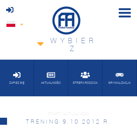
WYBIER
Z
ZAPISZ SIĘ
AKTUALNOŚCI
STREFA RODZICA
GRYWALIZACJA
START / AKTUALNOŚCI
TRENING 9.10.2012 R.