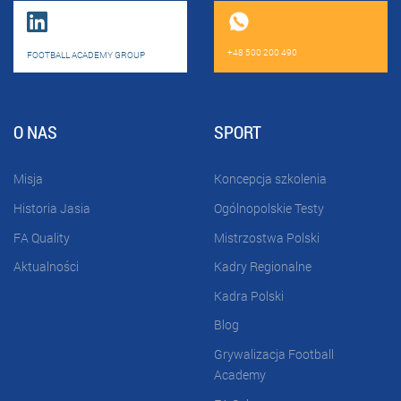
+48 500 200 490
FOOTBALL ACADEMY GROUP
O NAS
SPORT
Misja
Koncepcja szkolenia
Historia Jasia
Ogólnopolskie Testy
FA Quality
Mistrzostwa Polski
Aktualności
Kadry Regionalne
Kadra Polski
Blog
Grywalizacja Football
Academy