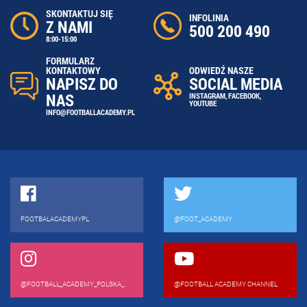
SKONTAKTUJ SIĘ
INFOLINIA
Z NAMI
500 200 490
8:00-15:00
FORMULARZ
ODWIEDŹ NASZE
KONTAKTOWY
SOCIAL MEDIA
NAPISZ DO
NAS
INSTAGRAM
,
FACEBOOK
,
YOUTUBE
INFO@FOOTBALLACADEMY.PL
FOOTBALACADEMYPL
@FOOT_ACADEMY
@FOOTBALL_ACADEMY_POLSKA_
@FOOTBALL ACADEMY CHANNEL