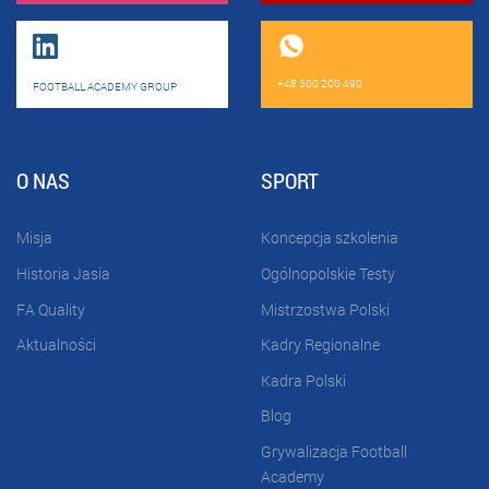
+48 500 200 490
FOOTBALL ACADEMY GROUP
O NAS
SPORT
Misja
Koncepcja szkolenia
Historia Jasia
Ogólnopolskie Testy
FA Quality
Mistrzostwa Polski
Aktualności
Kadry Regionalne
Kadra Polski
Blog
Grywalizacja Football
Academy