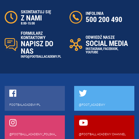
SKONTAKTUJ SIĘ
INFOLINIA
Z NAMI
500 200 490
8:00-15:00
FORMULARZ
ODWIEDŹ NASZE
KONTAKTOWY
SOCIAL MEDIA
NAPISZ DO
NAS
INSTAGRAM
,
FACEBOOK
,
YOUTUBE
INFO@FOOTBALLACADEMY.PL
FOOTBALACADEMYPL
@FOOT_ACADEMY
@FOOTBALL_ACADEMY_POLSKA_
@FOOTBALL ACADEMY CHANNEL