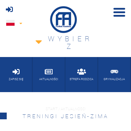
WYBIER
Z
ZAPISZ SIĘ
AKTUALNOŚCI
STREFA RODZICA
GRYWALIZACJA
START / AKTUALNOŚCI
TRENINGI JESIEŃ-ZIMA