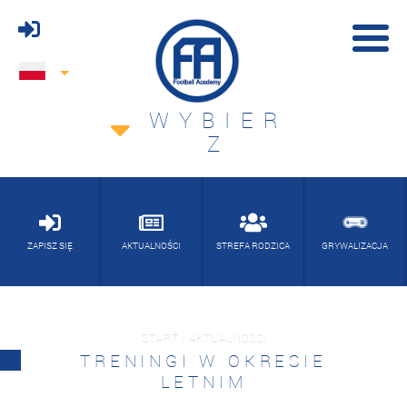
WYBIER
Z
ZAPISZ SIĘ
AKTUALNOŚCI
STREFA RODZICA
GRYWALIZACJA
START / AKTUALNOŚCI
TRENINGI W OKRESIE
LETNIM