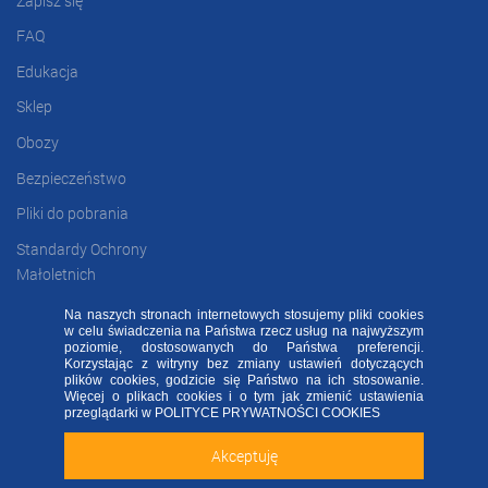
Zapisz się
FAQ
Edukacja
Sklep
Obozy
Bezpieczeństwo
Pliki do pobrania
Standardy Ochrony
Małoletnich
Na naszych stronach internetowych stosujemy pliki cookies
w celu świadczenia na Państwa rzecz usług na najwyższym
FAQ
RODO FA
Regulamin
Kontakt
poziomie, dostosowanych do Państwa preferencji.
Korzystając z witryny bez zmiany ustawień dotyczących
plików cookies, godzicie się Państwo na ich stosowanie.
Deklaracja dostępności
Więcej o plikach cookies i o tym jak zmienić ustawienia
Sprawdź naszą aplikację mobilną FA Group!
przeglądarki w
POLITYCE PRYWATNOŚCI COOKIES
2020 ©
FOOTBALL ACADEMY
| ul. Kowalska 2, 45-588 Opole
Akceptuję
Zainstaluj
Nie teraz
ALL RIGHTS RESERVED - WSZELKIE PRAWA ZASTRZEŻONE