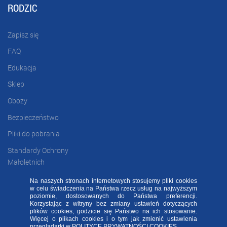
RODZIC
Zapisz się
FAQ
Edukacja
Sklep
Obozy
Bezpieczeństwo
Pliki do pobrania
Standardy Ochrony
Małoletnich
Na naszych stronach internetowych stosujemy pliki cookies
w celu świadczenia na Państwa rzecz usług na najwyższym
FAQ
RODO FA
Regulamin
Kontakt
poziomie, dostosowanych do Państwa preferencji.
Korzystając z witryny bez zmiany ustawień dotyczących
plików cookies, godzicie się Państwo na ich stosowanie.
Deklaracja dostępności
Więcej o plikach cookies i o tym jak zmienić ustawienia
Sprawdź naszą aplikację mobilną FA Group!
przeglądarki w
POLITYCE PRYWATNOŚCI COOKIES