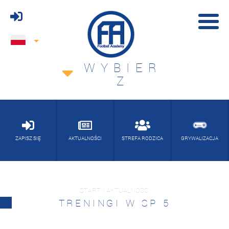
WYBIER
Z
ZAPISZ SIĘ
AKTUALNOŚCI
STREFA RODZICA
GRYWALIZACJA
START / AKTUALNOŚCI
TRENINGI W SP 5