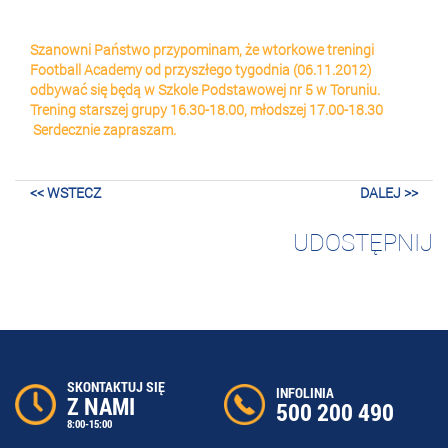
Szanowni Państwo przypominam, że wtorkowe treningi
Football Academy od przyszłego tygodnia (06.11.2012)
odbywać się będą w Szkole Podstawowej nr 5 w Toruniu.
Trening starszej grupy 16.30-18.00, młodszej 17.00-18.30
Serdecznie zapraszam.
<< WSTECZ
DALEJ >>
UDOSTĘPNIJ
SKONTAKTUJ SIĘ
INFOLINIA
Z NAMI
500 200 490
8:00-15:00