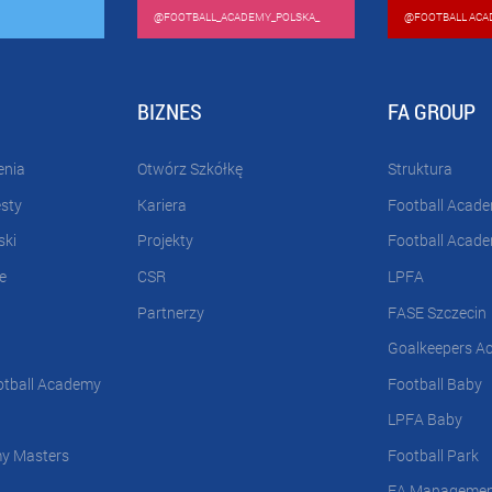
@FOOTBALL_ACADEMY_POLSKA_
@FOOTBALL ACA
BIZNES
FA GROUP
enia
Otwórz Szkółkę
Struktura
esty
Kariera
Football Acad
ski
Projekty
Football Acad
e
CSR
LPFA
Partnerzy
FASE Szczecin
Goalkeepers A
otball Academy
Football Baby
LPFA Baby
my Masters
Football Park
FA Manageme