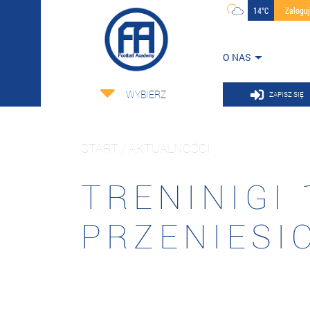
14°C
Zalogu
O NAS
WYBIERZ
ZAPISZ SIĘ
START / AKTUALNOŚCI
TRENINIGI 
PRZENIESI