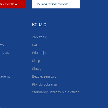
DEMY CHANNEL
FOOTBALL ACADEMY GROUP
RODZIC
Zapisz się
emy
FAQ
emy UK
Edukacja
Sklep
Obozy
cademy
Bezpieczeństwo
Pliki do pobrania
Standardy Ochrony Małoletnich
nt