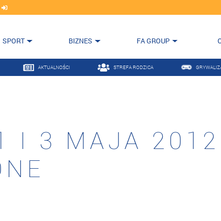
j
SPORT
BIZNES
FA GROUP
AKTUALNOŚCI
STREFA RODZICA
GRYWALIZ
1 I 3 MAJA 2012
ONE