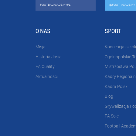
FOOTBALACADEMYPL
@FOOT_ACADEMY
O NAS
SPORT
Misja
Koncepcja szkol
Historia Jasia
Ogólnopolskie T
FA Quality
Mistrzostwa Pol
Aktualności
Kadry Regionaln
Kadra Polski
Blog
Grywalizacja Fo
FA Sole
Football Acade