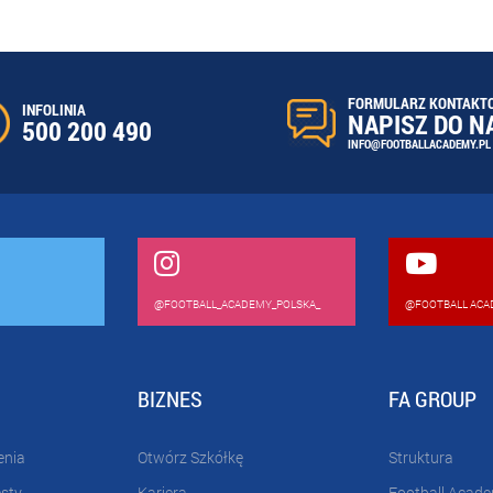
FORMULARZ KONTAKT
INFOLINIA
NAPISZ DO N
500 200 490
INFO@FOOTBALLACADEMY.PL
@FOOTBALL_ACADEMY_POLSKA_
@FOOTBALL ACA
BIZNES
FA GROUP
enia
Otwórz Szkółkę
Struktura
esty
Kariera
Football Acad