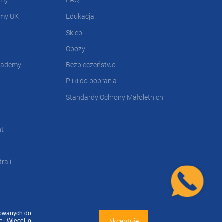
emy UK
Edukacja
Sklep
Obozy
cademy
Bezpieczeństwo
Pliki do pobrania
Standardy Ochrony Małoletnich
nt
rali
sowanych do
FA
Regulamin
Kontakt
Deklaracja dostępności
Akceptuję
e. Więcej o