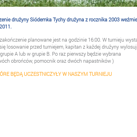
szenie drużyny Siódemka Tychy drużyna z rocznika 2003 weźmi
 2011.
a zakończenie planowane jest na godzinie 16:00. W turnieju wyst
się losowanie przed turniejem, kapitan z każdej drużyny wylosuj
 grupie A lub w grupie B. Po raz pierwszy będzie wybrana
óch obrońców, pomocnik oraz dwóch napastników )
ÓRE BĘDĄ UCZESTNICZYŁY W NASZYM TURNIEJU