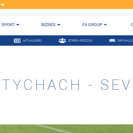
j
SPORT
BIZNES
FA GROUP
AKTUALNOŚCI
STREFA RODZICA
GRYWALIZ
 TYCHACH - SE