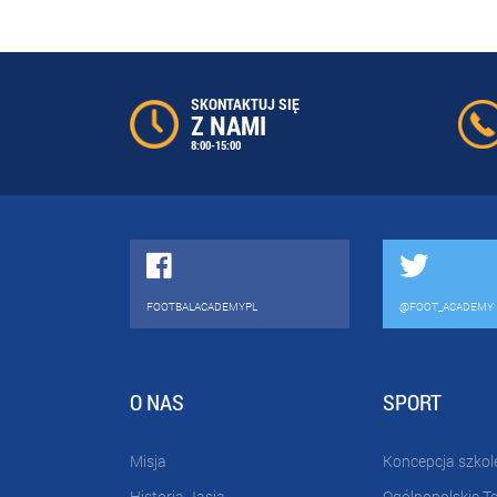
SKONTAKTUJ SIĘ
Z NAMI
8:00-15:00
FOOTBALACADEMYPL
@FOOT_ACADEMY
O NAS
SPORT
Misja
Koncepcja szkol
Historia Jasia
Ogólnopolskie T