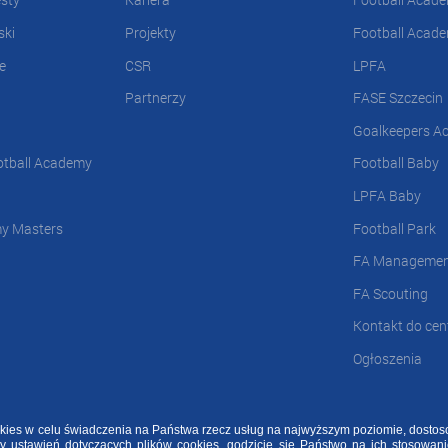
ski
Projekty
Football Acad
e
CSR
LPFA
Partnerzy
FASE Szczecin
Goalkeepers A
otball Academy
Football Baby
LPFA Baby
my Masters
Football Park
FA Manageme
FA Scouting
Kontakt do cent
Ogłoszenia
ookies w celu świadczenia na Państwa rzecz usług na najwyższym poziomie, dosto
FAQ
RODO 
ny ustawień dotyczących plików cookies, godzicie się Państwo na ich stosowani