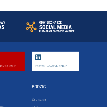
OWY
ODWIEDŹ NASZE
AS
SOCIAL MEDIA
INSTAGRAM
,
FACEBOOK
,
YOUTUBE
DEMY CHANNEL
FOOTBALL ACADEMY GROUP
RODZIC
Zapisz się
emy
FAQ