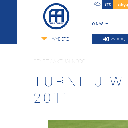
23°C
Zalogu
O NAS
WYBIERZ
ZAPISZ SIĘ
START / AKTUALNOŚCI
TURNIEJ W
2011