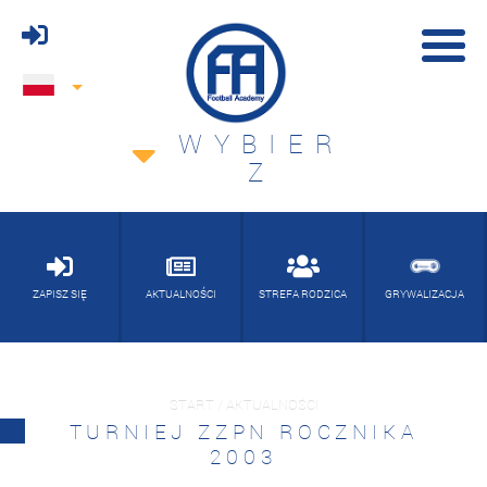
WYBIER
Z
ZAPISZ SIĘ
AKTUALNOŚCI
STREFA RODZICA
GRYWALIZACJA
START / AKTUALNOŚCI
TURNIEJ ZZPN ROCZNIKA
2003