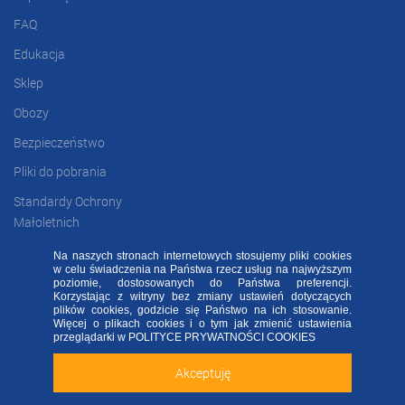
FAQ
Edukacja
Sklep
Obozy
Bezpieczeństwo
Pliki do pobrania
Standardy Ochrony
Małoletnich
Na naszych stronach internetowych stosujemy pliki cookies
w celu świadczenia na Państwa rzecz usług na najwyższym
FAQ
RODO FA
Regulamin
Kontakt
poziomie, dostosowanych do Państwa preferencji.
Korzystając z witryny bez zmiany ustawień dotyczących
plików cookies, godzicie się Państwo na ich stosowanie.
Deklaracja dostępności
Więcej o plikach cookies i o tym jak zmienić ustawienia
Sprawdź naszą aplikację mobilną FA Group!
przeglądarki w
POLITYCE PRYWATNOŚCI COOKIES
2020 ©
FOOTBALL ACADEMY
| ul. Kowalska 2, 45-588 Opole
Akceptuję
Zainstaluj
Nie teraz
ALL RIGHTS RESERVED - WSZELKIE PRAWA ZASTRZEŻONE